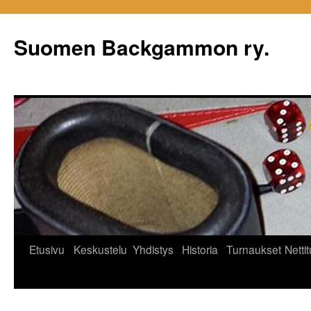
Siirry
sisältöön
Suomen Backgammon ry.
Etusivu
Keskustelu
Yhdistys
Historia
Turnaukset
Netti