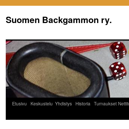
Siirry
sisältöön
Suomen Backgammon ry.
Etusivu
Keskustelu
Yhdistys
Historia
Turnaukset
Netti