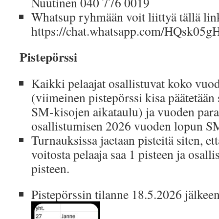
Nuutinen 040 776 0019
Whatsup ryhmään voit liittyä tällä lin
https://chat.whatsapp.com/HQsk0
Pistepörssi
Kaikki pelaajat osallistuvat koko vuo
(viimeinen pistepörssi kisa päätetään 
SM-kisojen aikataulu) ja vuoden paras
osallistumisen 2026 vuoden lopun S
Turnauksissa jaetaan pisteitä siten, et
voitosta pelaaja saa 1 pisteen ja osal
pisteen.
Pistepörssin tilanne 18.5.2026 jälkee