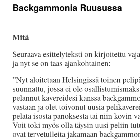
Backgammonia Ruusussa
Mitä
Seuraava esittelyteksti on kirjoitettu v
ja nyt se on taas ajankohtainen:
”Nyt aloitetaan Helsingissä toinen pelipäi
suunnattu, jossa ei ole osallistumismaks
pelannut kavereidesi kanssa backgammon
vastaan ja olet toivonut uusia pelikavere
pelata isosta panoksesta tai niin kovin v
Voit toki myös olla täysin uusi peliin tu
ovat tervetulleita jakamaan backgammon