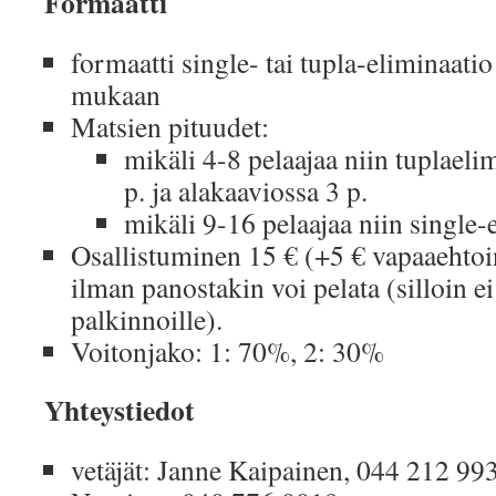
Formaatti
formaatti single- tai tupla-eliminaati
mukaan
Matsien pituudet:
mikäli 4-8 pelaajaa niin tuplaeli
p. ja alakaaviossa 3 p.
mikäli 9-16 pelaajaa niin single-
Osallistuminen 15 € (+5 € vapaaehtoi
ilman panostakin voi pelata (silloin ei
palkinnoille).
Voitonjako: 1: 70%, 2: 30%
Yhteystiedot
vetäjät: Janne Kaipainen, 044 212 99