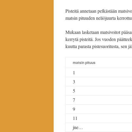
Pisteitä annetaan pelkästään matsivo
matsin pituuden neliöjuurta kerrottu
Mukaan lasketaan matsivoitot pääsarj
kerrytä pisteitä. Jos vuoden päätteek
kuutta parasta pistesuoritusta, sen j
matsin pituus
1
3
5
7
9
11
jne…