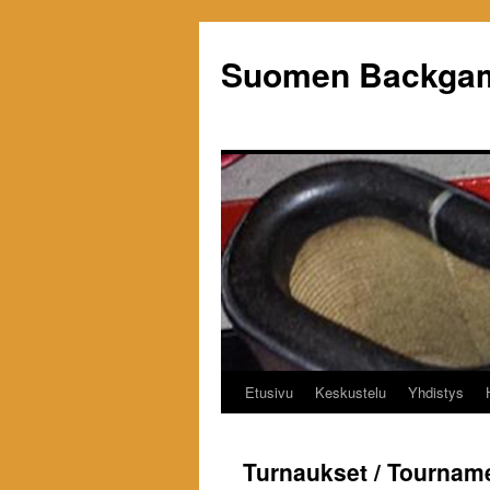
Siirry
sisältöön
Suomen Backgam
Etusivu
Keskustelu
Yhdistys
Turnaukset / Tournam