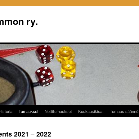
mon ry.
Historia
Turnaukset
Nettiturnaukset
Kuukausikisat
Turnaus-säännö
ents 2021 – 2022