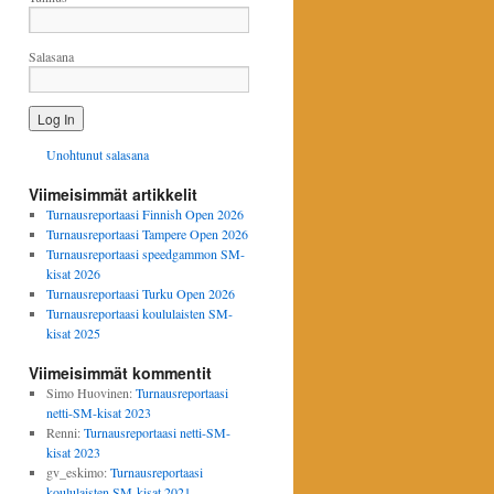
Salasana
Unohtunut salasana
Viimeisimmät artikkelit
Turnausreportaasi Finnish Open 2026
Turnausreportaasi Tampere Open 2026
Turnausreportaasi speedgammon SM-
kisat 2026
Turnausreportaasi Turku Open 2026
Turnausreportaasi koululaisten SM-
kisat 2025
Viimeisimmät kommentit
Simo Huovinen
:
Turnausreportaasi
netti-SM-kisat 2023
Renni
:
Turnausreportaasi netti-SM-
kisat 2023
gv_eskimo
:
Turnausreportaasi
koululaisten SM-kisat 2021