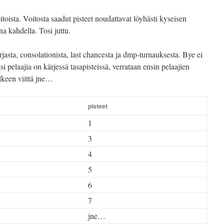
itoista. Voitosta saadut pisteet noudattavat löyhästi kyseisen
na kahdella. Tosi juttu.
asta, consolationista, last chancesta ja dmp-turnauksesta. Bye ei
si pelaajia on kärjessä tasapisteissä, verrataan ensin pelaajien
älkeen viittä jne…
pisteet
1
3
4
5
6
7
jne…