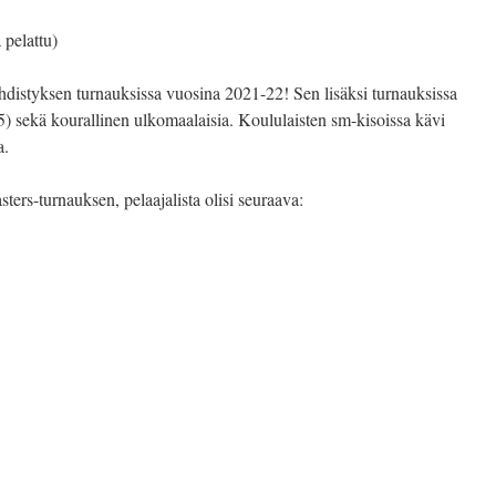
 pelattu)
 yhdistyksen turnauksissa vuosina 2021-22! Sen lisäksi turnauksissa
25) sekä kourallinen ulkomaalaisia. Koululaisten sm-kisoissa kävi
a.
ers-turnauksen, pelaajalista olisi seuraava: