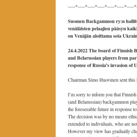
—–*—–*—–*—–*—–*—–*—–*
Suomen Backgammon ry:n hallitus 
venäläisten pelaajien pääsyn kaik
on Venäjän aloittama sota Ukrai
24.4.2022 The board of Finnish 
and Belarussian players from parti
response of Russia’s invasion of 
Chairman Simo Huovinen sent this l
I’m sorry to inform you that Finn
(and Belarussian) backgammon playe
the foreseeable future in response t
The decision was by no means ethica
extended to individuals, who are not
However my view has gradually chan