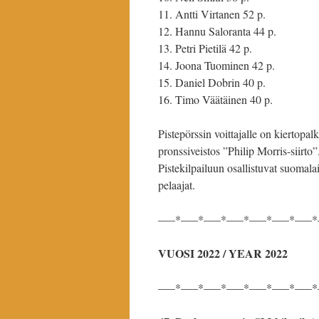
Antti Virtanen 52 p.
Hannu Saloranta 44 p.
Petri Pietilä 42 p.
Joona Tuominen 42 p.
Daniel Dobrin 40 p.
Timo Väätäinen 40 p.
Pistepörssin voittajalle on kiertop
pronssiveistos ”Philip Morris-siirto
Pistekilpailuun osallistuvat suomala
pelaajat.
—–*—–*—–*—–*—–*—–*—–*
VUOSI 2022 / YEAR 2022
—–*—–*—–*—–*—–*—–*—–*