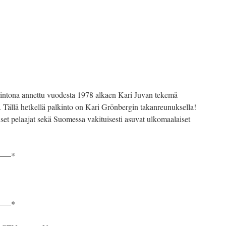
alkintona annettu vuodesta 1978 alkaen Kari Juvan tekemä
”. Tällä hetkellä palkinto on Kari Grönbergin takanreunuksella!
iset pelaajat sekä Suomessa vakituisesti asuvat ulkomaalaiset
—–*
—–*