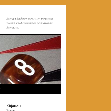
Suomen Backgammon ry. on perustettu
vuonna 1974 edistämään pelin asemaa
Suomessa.
t
Kirjaudu
Tunnus