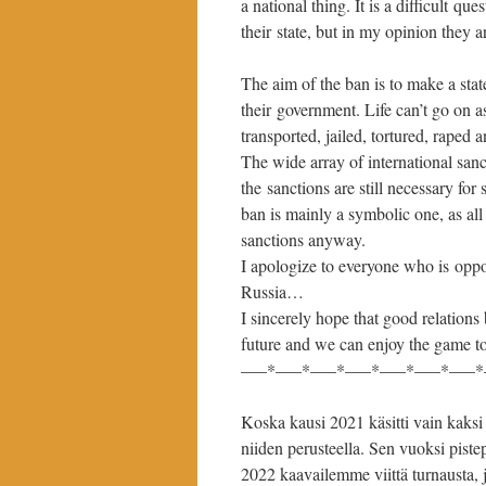
a national thing. It is a difficult qu
their state, but in my opinion they ar
The aim of the ban is to make a stat
their government. Life can’t go on as
transported, jailed, tortured, raped
The wide array of international sanc
the sanctions are still necessary fo
ban is mainly a symbolic one, as all
sanctions anyway.
I apologize to everyone who is oppo
Russia…
I sincerely hope that good relations
future and we can enjoy the game to
—–*—–*—–*—–*—–*—–*—–*
Koska kausi 2021 käsitti vain kaksi t
niiden perusteella. Sen vuoksi pist
2022 kaavailemme viittä turnausta, jo