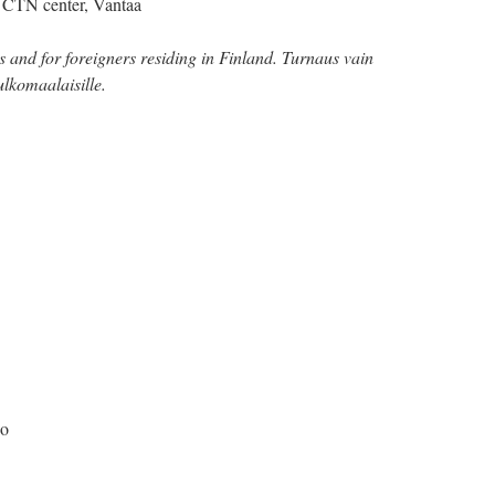
: CTN center, Vantaa
 and for foreigners residing in Finland. Turnaus vain
ulkomaalaisille.
ho