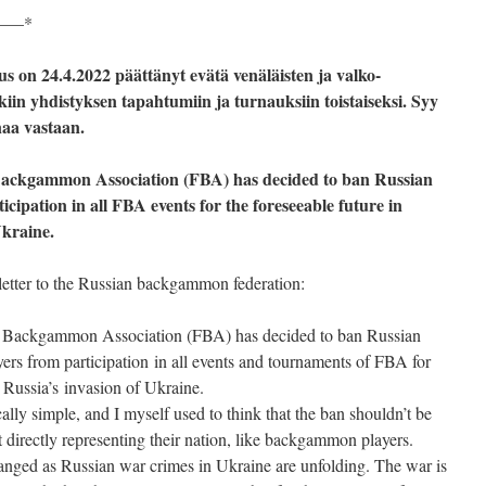
—–*
on 24.4.2022 päättänyt evätä venäläisten ja valko-
kiin yhdistyksen tapahtumiin ja turnauksiin toistaiseksi. Syy
naa vastaan.
Backgammon Association (FBA) has decided to ban Russian
cipation in all FBA events for the foreseeable future in
Ukraine.
etter to the Russian backgammon federation:
ish Backgammon Association (FBA) has decided to ban Russian
rs from participation in all events and tournaments of FBA for
o Russia’s invasion of Ukraine.
lly simple, and I myself used to think that the ban shouldn’t be
 directly representing their nation, like backgammon players.
ged as Russian war crimes in Ukraine are unfolding. The war is