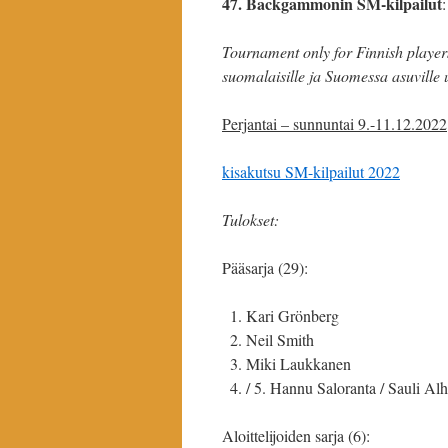
47. Backgammonin SM-kilpailut
Tournament only for Finnish players
suomalaisille ja Suomessa asuville 
Perjantai – sunnuntai 9.-11.12.2022
kisakutsu SM-kilpailut 2022
Tulokset:
Pääsarja (29):
Kari Grönberg
Neil Smith
Miki Laukkanen
/ 5. Hannu Saloranta / Sauli Al
Aloittelijoiden sarja (6):