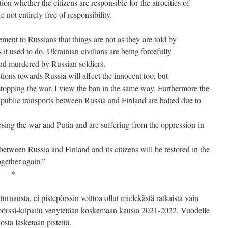
estion whether the citizens are responsible for the atrocities of
e not entirely free of responsibility.
ement to Russians that things are not as they are told by
 it used to do. Ukrainian civilians are being forcefully
 and murdered by Russian soldiers.
tions towards Russia will affect the innocent too, but
r stopping the war. I view the ban in the same way. Furthermore the
 public transports between Russia and Finland are halted due to
sing the war and Putin and are suffering from the oppression in
 between Russia and Finland and its citizens will be restored in the
gether again.”
—–*
urnausta, ei pistepörssin voittoa ollut mielekästä ratkaista vain
epörssi-kilpailu venytetään koskemaan kausia 2021-2022. Vuodelle
sta lasketaan pisteitä.