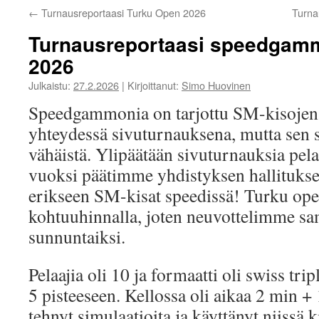
←
Turnausreportaasi Turku Open 2026
Turna
Turnausreportaasi speedgam
2026
Julkaistu:
27.2.2026
|
Kirjoittanut:
Simo Huovinen
Speedgammonia on tarjottu SM-kisojen 
yhteydessä sivuturnauksena, mutta sen s
vähäistä. Ylipäätään sivuturnauksia pel
vuoksi päätimme yhdistyksen hallituksess
erikseen SM-kisat speedissä! Turku openi
kohtuuhinnalla, joten neuvottelimme sa
sunnuntaiksi.
Pelaajia oli 10 ja formaatti oli swiss trip
5 pisteeseen. Kellossa oli aikaa 2 min + 
tehnyt simulaatioita ja käyttänyt niissä 