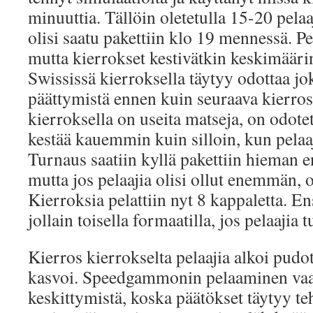
minuuttia. Tällöin oletetulla 15-20 pela
olisi saatu pakettiin klo 19 mennessä. P
mutta kierrokset kestivätkin keskimääri
Swississä kierroksella täytyy odottaa jo
päättymistä ennen kuin seuraava kierros
kierroksella on useita matseja, on odotet
kestää kauemmin kuin silloin, kun pela
Turnaus saatiin kyllä pakettiin hieman e
mutta jos pelaajia olisi ollut enemmän, o
Kierroksia pelattiin nyt 8 kappaletta. E
jollain toisella formaatilla, jos pelaajia
Kierros kierrokselta pelaajia alkoi pudota
kasvoi. Speedgammonin pelaaminen vaati
keskittymistä, koska päätökset täytyy te