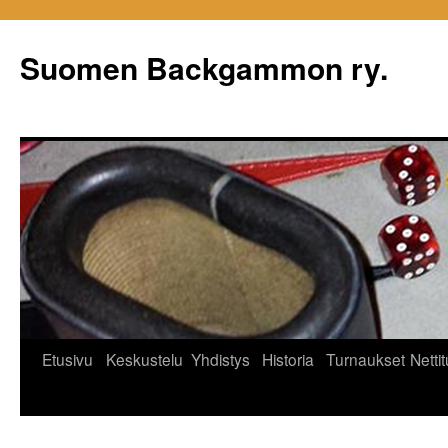
Siirry
sisältöön
Suomen Backgammon ry.
Etusivu
Keskustelu
Yhdistys
Historia
Turnaukset
Netti