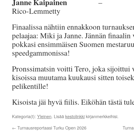
Janne Kaipainen
– T
Rico-Lemmetty
Finaalissa nähtiin ennakkoon turnaukse
pelaajaa: Miki ja Janne. Jännän finaalin 
pokkasi ensimmäisen Suomen mestaru
speedgammonissa!
Pronssimatsin voitti Tero, joka sijoittui
kisoissa muutama kuukausi sitten toisek
pelikentille!
Kisoista jäi hyvä fiilis. Eiköhän tästä tu
Kategoria(t):
Yleinen
. Lisää
kestolinkki
kirjanmerkkeihisi.
←
Turnausreportaasi Turku Open 2026
Turna