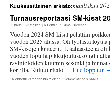
maaliskuu 202
Kuukausittainen arkisto:
Turnausreportaasi SM-kisat 2
Julkaistu:
20.3.2025
|
Kirjoittanut:
Simo Huovinen
Vuoden 2024 SM-kisat pelattiin poikkeuk
vuoden 2025 alussa. Oli työlästä löytää p
SM-kisojen kriteerit. Lisähaasteena oli 
vuoden lopulla pikkujoulusesongin aikaa
ravintoloiden kuumin sesonki ja hinnat o
kortilla. Kulttuuritalo …
Lue loppuun
artikkel
Tallennettu kategorioihin
Yleinen
|
Kommentit pois päältä
Turnaus
SM-
kisat
2024