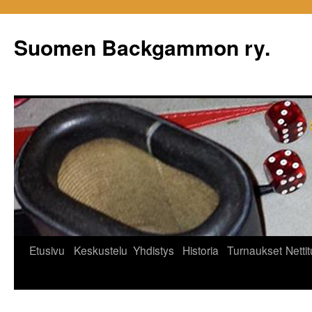
Siirry
sisältöön
Suomen Backgammon ry.
Etusivu
Keskustelu
Yhdistys
Historia
Turnaukset
Netti