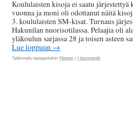
Koululaisten kisoja ei saatu järjestetty
vuonna ja moni oli odottanut näitä kisoja
3. koululaisten SM-kisat. Turnaus järjes
Hakunilan nuorisotilassa. Pelaajia oli al
yläkoulun sarjassa 28 ja toisen asteen s
Lue loppuun
→
Tallennettu kategorioihin
Yleinen
|
1 kommentti