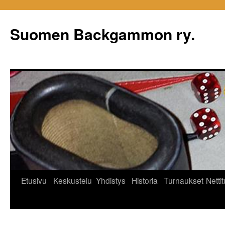
Siirry
sisältöön
Suomen Backgammon ry.
Etusivu
Keskustelu
Yhdistys
Historia
Turnaukset
Netti