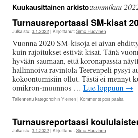
tammikuu 202
Kuukausittainen arkisto:
Turnausreportaasi SM-kisat 2
Julkaistu:
3.1.2022
|
Kirjoittanut:
Simo Huovinen
Vuonna 2020 SM-kisoja ei aivan ehditty
kuin rajoitukset estivät kisat. Tänä vuon
hyvään saumaan, että koronapassia näytt
hallinnoiva ravintola Teerenpeli pysyi au
kokoontumisiin ollut. Tästä ei mennyt k
omikron-muunnos …
Lue loppuun
→
artikkel
Tallennettu kategorioihin
Yleinen
|
Kommentit pois päältä
Turnaus
SM-
kisat
Turnausreportaasi koululaiste
2021
Julkaistu:
3.1.2022
|
Kirjoittanut:
Simo Huovinen