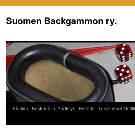
Siirry
sisältöön
Suomen Backgammon ry.
Etusivu
Keskustelu
Yhdistys
Historia
Turnaukset
Netti