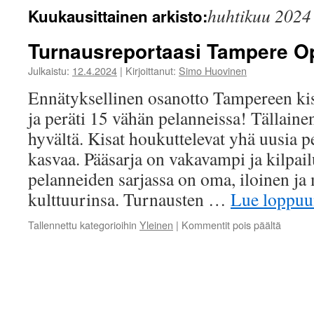
huhtikuu 2024
Kuukausittainen arkisto:
Turnausreportaasi Tampere O
Julkaistu:
12.4.2024
|
Kirjoittanut:
Simo Huovinen
Ennätyksellinen osanotto Tampereen kis
ja peräti 15 vähän pelanneissa! Tällaine
hyvältä. Kisat houkuttelevat yhä uusia p
kasvaa. Pääsarja on vakavampi ja kilpail
pelanneiden sarjassa on oma, iloinen ja
kulttuurinsa. Turnausten …
Lue loppu
artikkel
Tallennettu kategorioihin
Yleinen
|
Kommentit pois päältä
Turnaus
Tampe
Open
2024