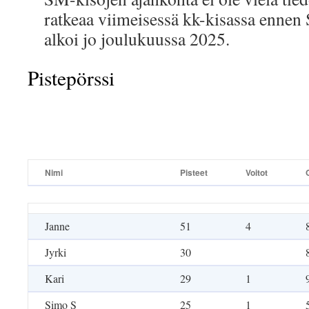
ratkeaa viimeisessä kk-kisassa ennen 
alkoi jo joulukuussa 2025.
Pistepörssi
Nimi
Pisteet
Voitot
Nimi
Pisteet
Voitot
Janne
51
4
Jyrki
30
Kari
29
1
Simo S
25
1