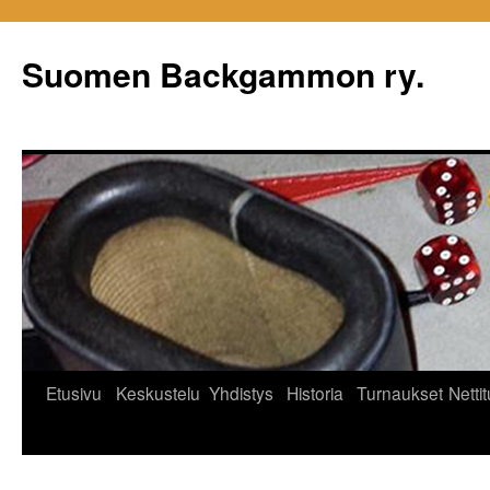
Siirry
sisältöön
Suomen Backgammon ry.
Etusivu
Keskustelu
Yhdistys
Historia
Turnaukset
Netti