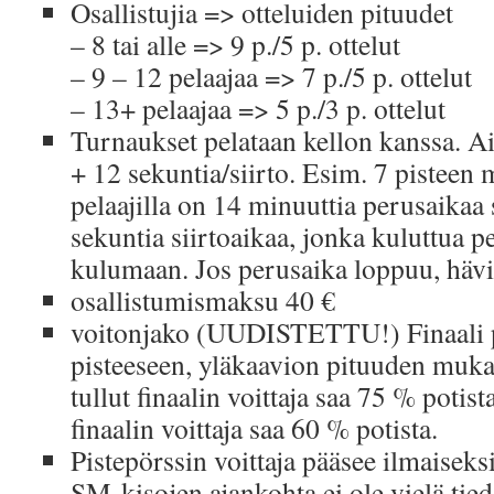
Osallistujia => otteluiden pituudet
– 8 tai alle => 9 p./5 p. ottelut
– 9 – 12 pelaajaa => 7 p./5 p. ottelut
– 13+ pelaajaa => 5 p./3 p. ottelut
Turnaukset pelataan kellon kanssa. Ai
+ 12 sekuntia/siirto. Esim. 7 pisteen
pelaajilla on 14 minuuttia perusaikaa
sekuntia siirtoaikaa, jonka kuluttua p
kulumaan. Jos perusaika loppuu, hävi
osallistumismaksu 40 €
voitonjako (UUDISTETTU!) Finaali pe
pisteeseen, yläkaavion pituuden mukai
tullut finaalin voittaja saa 75 % potist
finaalin voittaja saa 60 % potista.
Pistepörssin voittaja pääsee ilmaisek
SM-kisojen ajankohta ei ole vielä tied