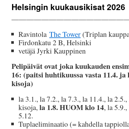
Helsingin kuukausikisat 2026
———————————————
Ravintola
The Tower
(Triplan kauppa
Firdonkatu 2 B, Helsinki
vetäjä Jyrki Kauppinen
Pelipäivät ovat joka kuukauden ensi
16: (paitsi huhtikuussa vasta 11.4. ja
kisoja)
la 3.1., la 7.2., la 7.3., la 11.4., la 2.5
la 1.8. HUOM klo 14
kisoja,
, la 5.9.,
5.12.
Tuplaeliminaatio (= kahdella tappioll