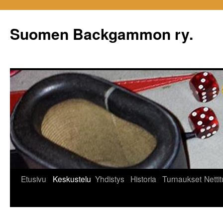
Siirry
sisältöön
Suomen Backgammon ry.
Etusivu
Keskustelu
Yhdistys
Historia
Turnaukset
Netti