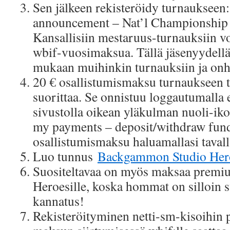
Sen jälkeen rekisteröidy turnaukseen
announcement – Nat’l Championship 
Kansallisiin mestaruus-turnauksiin vo
wbif-vuosimaksua. Tällä jäsenyydellä
mukaan muihinkin turnauksiin ja onh
20 € osallistumismaksu turnaukseen t
suorittaa. Se onnistuu loggautumalla 
sivustolla oikean yläkulman nuoli-iko
my payments – deposit/withdraw fund
osallistumismaksu haluamallasi tavall
Luo tunnus
Backgammon Studio Her
Suositeltavaa on myös maksaa premi
Heroesille, koska hommat on silloin s
kannatus!
Rekisteröityminen netti-sm-kisoihin 