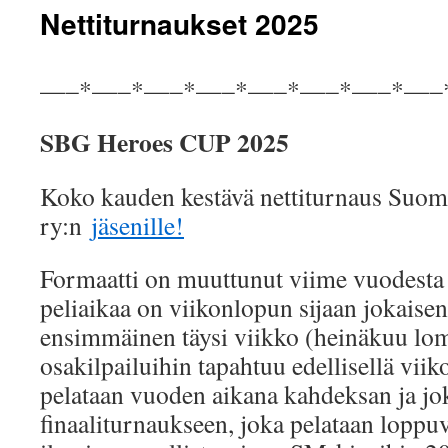
Nettiturnaukset 2025
—–*—–*—–*—–*—–*—–*—–*—–
SBG Heroes CUP 2025
Koko kauden kestävä nettiturnaus Su
ry:n
jäsenille!
Formaatti on muuttunut viime vuodesta s
peliaikaa on viikonlopun sijaan jokais
ensimmäinen täysi viikko (heinäkuu lo
osakilpailuihin tapahtuu edellisellä viiko
pelataan vuoden aikana kahdeksan ja jok
finaaliturnaukseen, joka pelataan loppuv