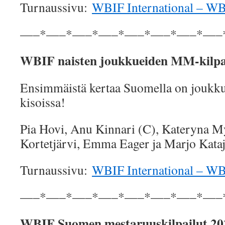
Turnaussivu:
WBIF International – W
—–*—–*—–*—–*—–*—–*—–*—–
WBIF naisten joukkueiden MM-kilpa
Ensimmäistä kertaa Suomella on joukku
kisoissa!
Pia Hovi, Anu Kinnari (C), Kateryna My
Kortetjärvi, Emma Eager ja Marjo Kata
Turnaussivu:
WBIF International – W
—–*—–*—–*—–*—–*—–*—–*—–
WBIF Suomen mestaruuskilpailut 20