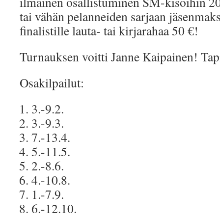
ilmainen osallistuminen SM-kisoihin 20
tai vähän pelanneiden sarjaan jäsenmaks
finalistille lauta- tai kirjarahaa 50 €!
Turnauksen voitti Janne Kaipainen! Tapi
Osakilpailut:
3.-9.2.
3.-9.3.
7.-13.4.
5.-11.5.
2.-8.6.
4.-10.8.
1.-7.9.
6.-12.10.