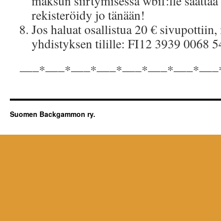
maksun siirtymisessä wbif:lle saattaa 
rekisteröidy jo tänään!
Jos haluat osallistua 20 € sivupottii
yhdistyksen tilille: FI12 3939 0068 
—–*—–*—–*—–*—–*—–*—–*—–
Suomen Backgammon ry.