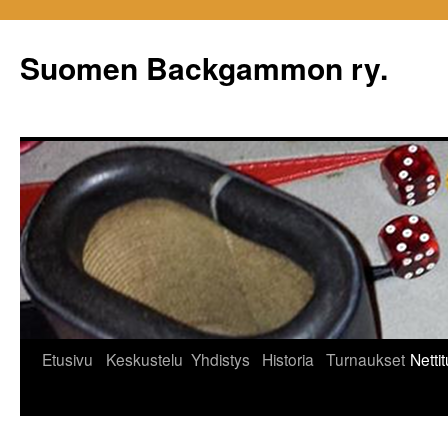
Siirry
sisältöön
Suomen Backgammon ry.
Etusivu
Keskustelu
Yhdistys
Historia
Turnaukset
Netti