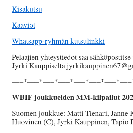
Kisakutsu
Kaaviot
Whatsapp-ryhmän kutsulinkki
Pelaajien yhteystiedot saa sähköpostitse
Jyrki Kauppiselta jyrkikauppinen67@
—–*—–*—–*—–*—–*—–*—–*—–
WBIF joukkueiden MM-kilpailut 20
Suomen joukkue: Matti Tienari, Janne 
Huovinen (C), Jyrki Kauppinen, Tapio P