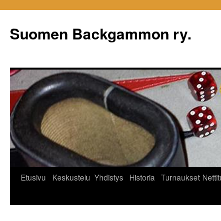
Siirry
sisältöön
Suomen Backgammon ry.
Etusivu
Keskustelu
Yhdistys
Historia
Turnaukset
Netti