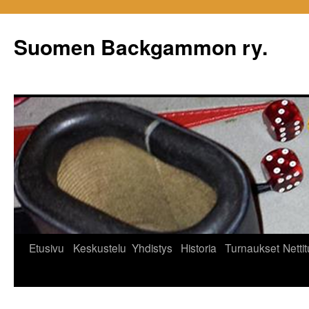
Siirry
sisältöön
Suomen Backgammon ry.
Etusivu
Keskustelu
Yhdistys
Historia
Turnaukset
Netti