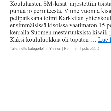
Koululaisten SM-kisat järjestettiin toist
puhua jo perinteestä. Viime vuonna kisat
pelipaikkana toimi Karkkilan yhteiskoul
ensimmäisissä kisoissa vaatimaton 15 pel
kerralla Suomen mestaruuksista kisaili p
Kaksi koululuokkaa oli tupaten …
Lue 
artikkel
Tallennettu kategorioihin
Yleinen
|
Kommentit pois päältä
Turnaus
koulula
SM-
kisat
2019