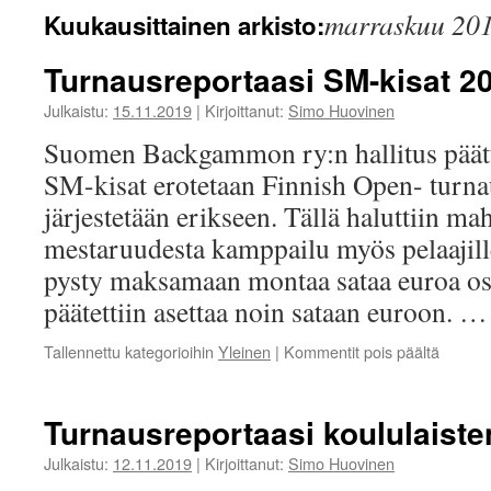
marraskuu 20
Kuukausittainen arkisto:
Turnausreportaasi SM-kisat 2
Julkaistu:
15.11.2019
|
Kirjoittanut:
Simo Huovinen
Suomen Backgammon ry:n hallitus päätti
SM-kisat erotetaan Finnish Open- turna
järjestetään erikseen. Tällä haluttiin m
mestaruudesta kamppailu myös pelaajille,
pysty maksamaan montaa sataa euroa osa
päätettiin asettaa noin sataan euroon. 
artikkel
Tallennettu kategorioihin
Yleinen
|
Kommentit pois päältä
Turnaus
SM-
kisat
Turnausreportaasi koululaiste
2019
Julkaistu:
12.11.2019
|
Kirjoittanut:
Simo Huovinen