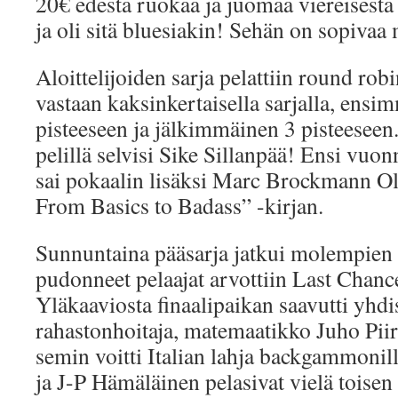
20€ edestä ruokaa ja juomaa viereisestä 
ja oli sitä bluesiakin! Sehän on sopivaa
Aloittelijoiden sarja pelattiin round robi
vastaan kaksinkertaisella sarjalla, ensi
pisteeseen ja jälkimmäinen 3 pisteeseen.
pelillä selvisi Sike Sillanpää! Ensi vuon
sai pokaalin lisäksi Marc Brockmann 
From Basics to Badass” -kirjan.
Sunnuntaina pääsarja jatkui molempien 
pudonneet pelaajat arvottiin Last Chanc
Yläkaaviosta finaalipaikan saavutti yhd
rahastonhoitaja, matemaatikko Juho Pii
semin voitti Italian lahja backgammon
ja J-P Hämäläinen pelasivat vielä toisen