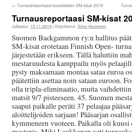
←
Turnausreportaasi koululaisten SM-kisat 2019
Turna
Turnausreportaasi SM-kisat 2
Julkaistu:
15.11.2019
|
Kirjoittanut:
Simo Huovinen
Suomen Backgammon ry:n hallitus päätti
SM-kisat erotetaan Finnish Open- turna
järjestetään erikseen. Tällä haluttiin m
mestaruudesta kamppailu myös pelaajille,
pysty maksamaan montaa sataa euroa osa
päätettiin asettaa noin sataan euroon. Fo
olla tripla-eliminaatio, mutta vaihdettii
matsit 9/7 pisteeseen. 45. Suomen mesta
saapui paikalle peräti 37 pelaajaa pääsa
aloittelijoiden sarjaan! Pääsarjan osallis
kymmeneen vuoteen. Paikalla oli kuusi
mestaria. Miki Laukkanen veti turnaukse