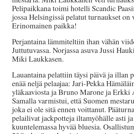
Pelipaikkana toimi hotelli Scandic Paasi
jossa Helsingissä pelatut turnaukset on 
Erinomainen paikka!
Perjantaina lämmiteltiin ihan vähän vii
Juttutuvassa. Norjassa asuva Jussi Haukio
Miki Laukkasen.
Lauantaina pelattiin täysi päivä ja illan p
enää neljä pelaajaa: Jari-Pekka Hämäläi
yläkaaviosta ja Bruno Marone ja Erkki 
Samalla varmistui, että Suomen mestaruu
joka ei ole sitä ennen voittanut. Päätur
pelailivat jackpotteja iltamyöhälle asti j
kuuntelemassa hyvää bluesia. Osallistu