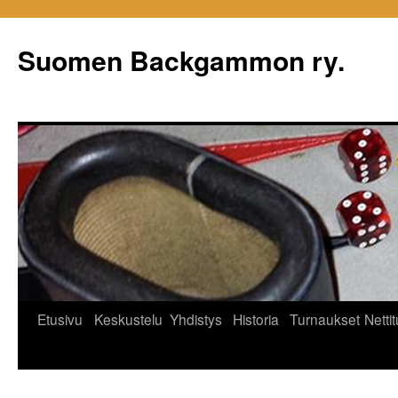
Siirry
sisältöön
Suomen Backgammon ry.
Etusivu
Keskustelu
Yhdistys
Historia
Turnaukset
Netti