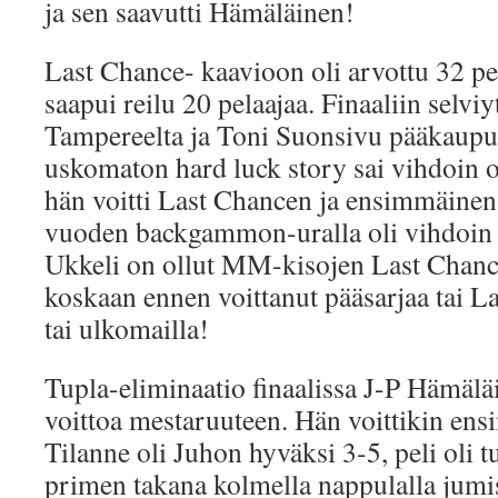
ja sen saavutti Hämäläinen!
Last Chance- kaavioon oli arvottu 32 pel
saapui reilu 20 pelaajaa. Finaaliin selvi
Tampereelta ja Toni Suonsivu pääkaupu
uskomaton hard luck story sai vihdoin 
hän voitti Last Chancen ja ensimmäinen
vuoden backgammon-uralla oli vihdoin t
Ukkeli on ollut MM-kisojen Last Chance
koskaan ennen voittanut pääsarjaa tai 
tai ulkomailla!
Tupla-eliminaatio finaalissa J-P Hämäläi
voittoa mestaruuteen. Hän voittikin en
Tilanne oli Juhon hyväksi 3-5, peli oli tu
primen takana kolmella nappulalla jumi