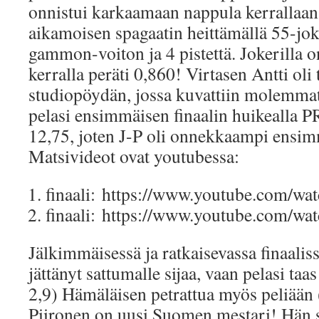
onnistui karkaamaan nappula kerrallaan 
aikamoisen spagaatin heittämällä 55-jok
gammon-voiton ja 4 pistettä. Jokerilla o
kerralla peräti 0,860! Virtasen Antti oli
studiopöydän, jossa kuvattiin molemmat 
pelasi ensimmäisen finaalin huikealla PR
12,75, joten J-P oli onnekkaampi ensimm
Matsivideot ovat youtubessa:
finaali: https://www.youtube.com/w
finaali: https://www.youtube.com/
Jälkimmäisessä ja ratkaisevassa finaalis
jättänyt sattumalle sijaa, vaan pelasi ta
2,9) Hämäläisen petrattua myös peliään
Piironen on uusi Suomen mestari! Hän s