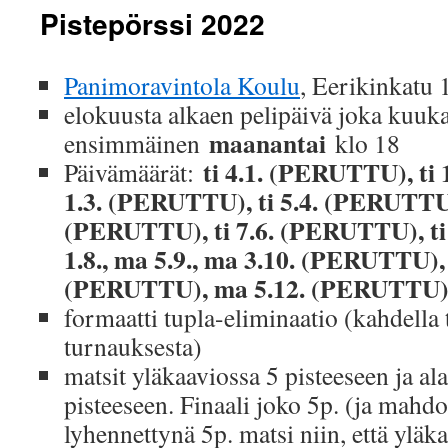
Pistepörssi 2022
Panimoravintola Koulu
, Eerikinkatu 
elokuusta alkaen pelipäivä joka kuuk
maanantai
ensimmäinen
klo 18
ti 4.1. (PERUTTU), ti
Päivämäärät:
1.3. (PERUTTU), ti 5.4. (PERUTTU),
(PERUTTU), ti 7.6. (PERUTTU), t
1.8., ma 5.9., ma 3.10. (PERUTTU),
(PERUTTU), ma 5.12. (PERUTTU
formaatti tupla-eliminaatio (kahdella 
turnauksesta)
matsit yläkaaviossa 5 pisteeseen ja al
pisteeseen. Finaali joko 5p. (ja mahdol
lyhennettynä 5p. matsi niin, että yläka