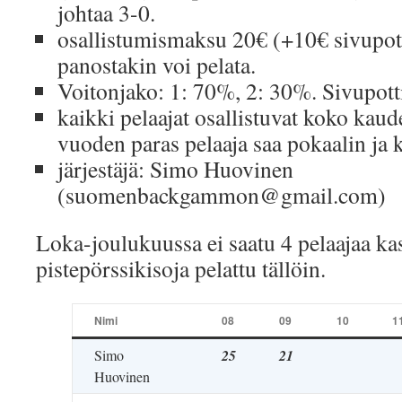
johtaa 3-0.
osallistumismaksu 20€ (+10€ sivupott
panostakin voi pelata.
Voitonjako: 1: 70%, 2: 30%. Sivupott
kaikki pelaajat osallistuvat koko kaud
vuoden paras pelaaja saa pokaalin ja 
järjestäjä: Simo Huovinen
(suomenbackgammon@gmail.com)
Loka-joulukuussa ei saatu 4 pelaajaa ka
pistepörssikisoja pelattu tällöin.
Nimi
08
09
10
1
Simo
25
21
Huovinen