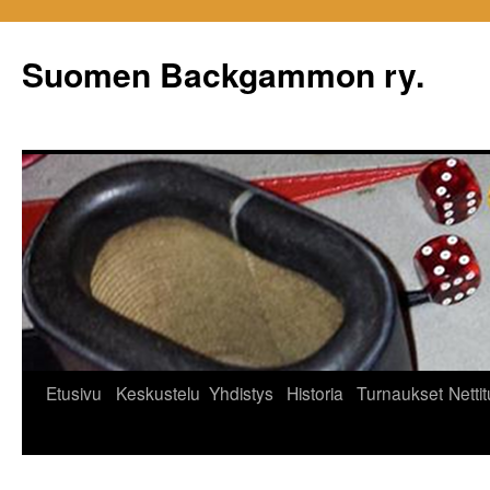
Siirry
sisältöön
Suomen Backgammon ry.
Etusivu
Keskustelu
Yhdistys
Historia
Turnaukset
Netti