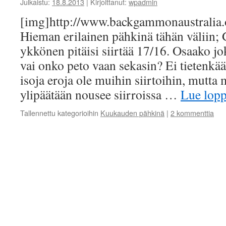
Julkaistu:
18.8.2013
|
Kirjoittanut:
wpadmin
[img]http://www.backgammonaustrali
Hieman erilainen pähkinä tähän väliin; 
ykkönen pitäisi siirtää 17/16. Osaako jo
vai onko peto vaan sekasin? Ei tietenkä
isoja eroja ole muihin siirtoihin, mutta m
ylipäätään nousee siirroissa …
Lue lop
Tallennettu kategorioihin
Kuukauden pähkinä
|
2 kommenttia