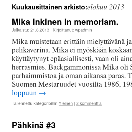
elokuu 2013
Kuukausittainen arkisto:
Mika Inkinen in memoriam.
Julkaistu:
21.8.2013
|
Kirjoittanut:
wpadmin
Mika muistetaan erittäin mielyttävänä j
pelikaverina. Mika ei myöskään koskaan
käyttäytynyt epäasiallisesti, vaan oli ain
herrasmies. Backgammonissa Mika oli
parhaimmistoa ja oman aikansa paras. T
Suomen Mestaruudet vuosilta 1986, 19
loppuun
→
Tallennettu kategorioihin
Yleinen
|
2 kommenttia
Pähkinä #3