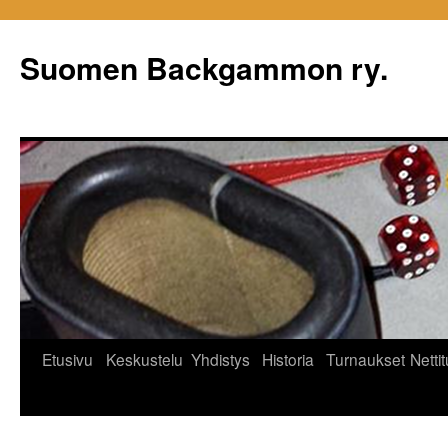
Siirry
sisältöön
Suomen Backgammon ry.
Etusivu
Keskustelu
Yhdistys
Historia
Turnaukset
Netti