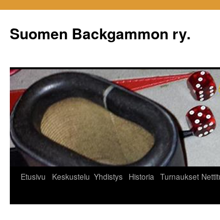
Siirry
sisältöön
Suomen Backgammon ry.
Etusivu
Keskustelu
Yhdistys
Historia
Turnaukset
Netti