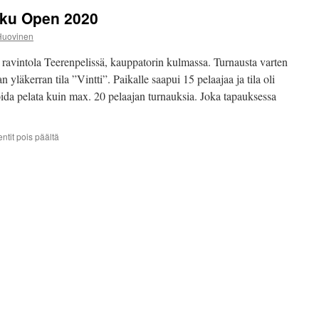
rku Open 2020
Huovinen
a ravintola Teerenpelissä, kauppatorin kulmassa. Turnausta varten
n yläkerran tila ”Vintti”. Paikalle saapui 15 pelaajaa ja tila oli
oida pelata kuin max. 20 pelaajan turnauksia. Joka tapauksessa
artikkelissa
tit pois päältä
Turnausreportaasi
Turku
Open
2020