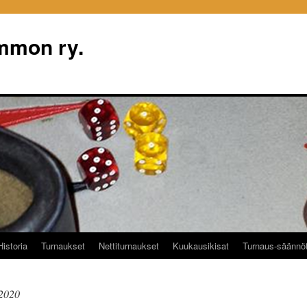
mon ry.
Historia
Turnaukset
Nettiturnaukset
Kuukausikisat
Turnaus-säännö
 2020