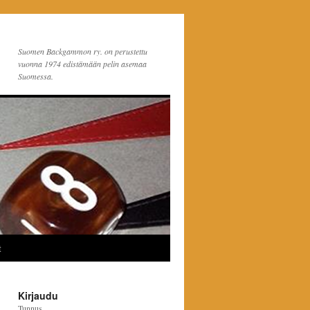
Suomen Backgammon ry. on perustettu
vuonna 1974 edistämään pelin asemaa
Suomessa.
t
Kirjaudu
Tunnus