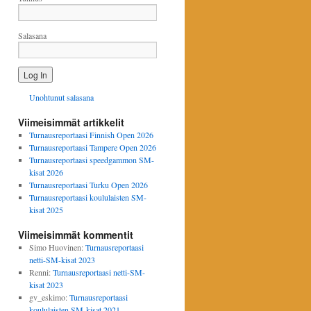
Salasana
Unohtunut salasana
Viimeisimmät artikkelit
Turnausreportaasi Finnish Open 2026
Turnausreportaasi Tampere Open 2026
Turnausreportaasi speedgammon SM-
kisat 2026
Turnausreportaasi Turku Open 2026
Turnausreportaasi koululaisten SM-
kisat 2025
Viimeisimmät kommentit
Simo Huovinen
:
Turnausreportaasi
netti-SM-kisat 2023
Renni
:
Turnausreportaasi netti-SM-
kisat 2023
gv_eskimo
:
Turnausreportaasi
koululaisten SM-kisat 2021