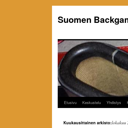
Siirry
sisältöön
Suomen Backgam
Etusivu
Keskustelu
Yhdistys
lokakuu
Kuukausittainen arkisto: