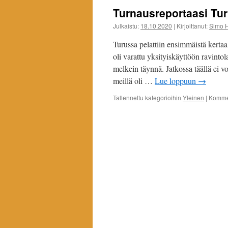
Turnausreportaasi Tu
Julkaistu:
18.10.2020
|
Kirjoittanut:
Simo 
Turussa pelattiin ensimmäistä kerta
oli varattu yksityiskäyttöön ravintola
melkein täynnä. Jatkossa täällä ei v
meillä oli …
Lue loppuun
→
Tallennettu kategorioihin
Yleinen
|
Kommen