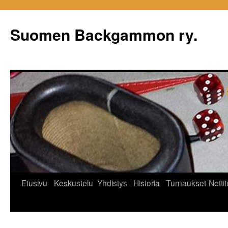
Siirry
sisältöön
Suomen Backgammon ry.
Etusivu
Keskustelu
Yhdistys
Historia
Turnaukset
Netti