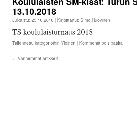
Koululaisten SM-kisat: Turun
2018
13.10.2018
Julkaistu:
25.10.2018
|
Kirjoittanut:
Simo Huovinen
TS koululaisturnaus 2018
artikkel
Tallennettu kategorioihin
Yleinen
|
Kommentit pois päältä
Koulula
SM-
←
Vanhemmat artikkelit
kisat:
Turun
Sanom
13.10.