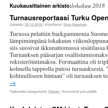
lokakuu 2018
Kuukausittainen arkisto:
Turnausreportaasi Turku Ope
Julkaistu:
25.10.2018
|
Kirjoittanut:
Simo Huovinen
Turussa pelattiin backgammonia Suomen
lämpimimpänä lokakuun viikonloppuna 
siis suosivat ikkunattomassa sisätilassa 
Turnauksen pääsarjan osallistumismaksu
rekisteröintimaksu. Formaattina oli tripl
kolmella tappiolla putosi turnauksesta. 
kohtuulliseen hintaan” oli turnauksen
→
artikkel
Tallennettu kategorioihin
Yleinen
|
Kommentit pois päältä
Turnaus
Turku
Open