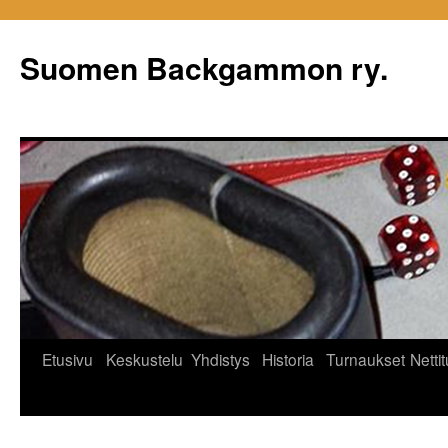
Siirry
sisältöön
Suomen Backgammon ry.
Etusivu
Keskustelu
Yhdistys
Historia
Turnaukset
Netti