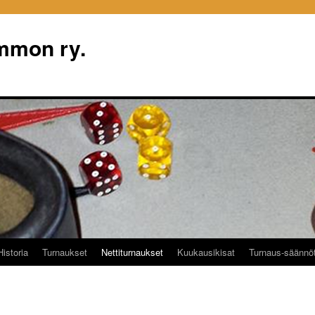
mon ry.
Historia
Turnaukset
Nettiturnaukset
Kuukausikisat
Turnaus-säännö