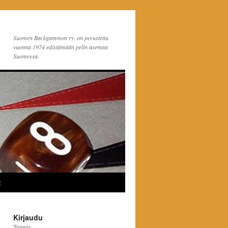
Suomen Backgammon ry. on perustettu
vuonna 1974 edistämään pelin asemaa
Suomessa.
t
Kirjaudu
Tunnus