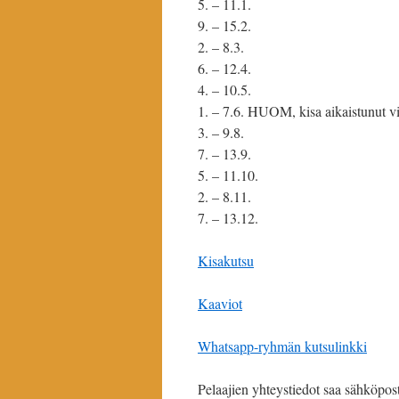
5. – 11.1.
9. – 15.2.
2. – 8.3.
6. – 12.4.
4. – 10.5.
1. – 7.6. HUOM, kisa aikaistunut vi
3. – 9.8.
7. – 13.9.
5. – 11.10.
2. – 8.11.
7. – 13.12.
Kisakutsu
Kaaviot
Whatsapp-ryhmän kutsulinkki
Pelaajien yhteystiedot saa sähköpost