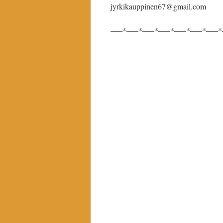
jyrkikauppinen67@gmail.com
—–*—–*—–*—–*—–*—–*—–*