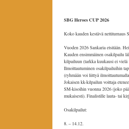
SBG Heroes CUP 2026
Koko kauden kestävä nettiturnau
Vuoden 2026 Sankaria etsitään. Hei
Kauden ensimmäinen osakilpailu läh
kilpailuun (tarkka kuukausi ei vielä 
Ilmoittautuminen osakilpailuihin ta
(ryhmään voi liittyä ilmoittautumal
Jokaisen kk-kilpailun voittaja etenee
SM-kisoihin vuonna 2026 (joko pääs
mukaisesti). Finalistille lauta- tai ki
Osakilpailut:
8. – 14.12.