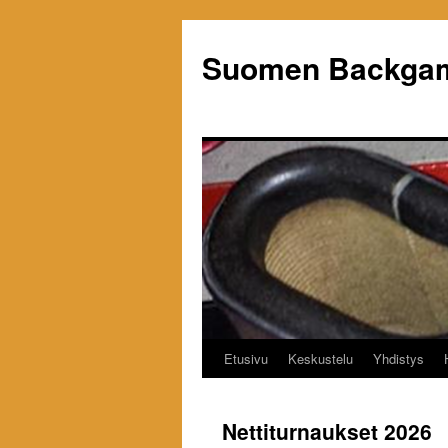
Siirry
sisältöön
Suomen Backgam
Etusivu
Keskustelu
Yhdistys
Nettiturnaukset 2026