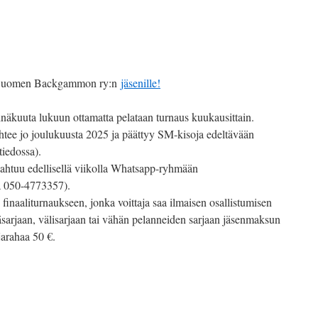
s Suomen Backgammon ry:n
jäsenille!
näkuuta lukuun ottamatta pelataan turnaus kuukausittain.
tee jo joulukuusta 2025 ja päättyy SM-kisoja edeltävään
tiedossa).
pahtuu edellisellä viikolla Whatsapp-ryhmään
la 050-4773357).
 finaaliturnaukseen, jonka voittaja saa ilmaisen osallistumisen
arjaan, välisarjaan tai vähän pelanneiden sarjaan jäsenmaksun
rjarahaa 50 €.