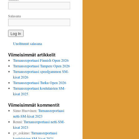
Salasana
Unohtunut salasana
Viimeisimmät artikkelit
Turnausreportaasi Finnish Open 2026
Turnausreportaasi Tampere Open 2026
Turnausreportaasi speedgammon SM-
kisat 2026
Turnausreportaasi Turku Open 2026
Turnausreportaasi koululaisten SM-
kisat 2025
Viimeisimmät kommentit
Simo Huovinen
:
Turnausreportaasi
netti-SM-kisat 2023
Renni
:
Turnausreportaasi netti-SM-
kisat 2023
gv_eskimo
:
Turnausreportaasi
koululaisten SM-kisat 2021