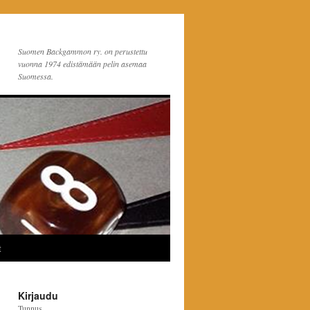
Suomen Backgammon ry. on perustettu
vuonna 1974 edistämään pelin asemaa
Suomessa.
t
Kirjaudu
Tunnus