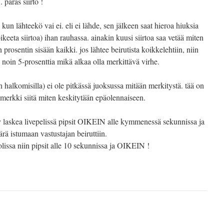
. paras siirto !
ä kun lähteekö vai ei. eli ei lähde, sen jälkeen saat hieroa hiuksia
oikeeta siirtoa) ihan rauhassa. ainakin kuusi siirtoa saa vetää miten
 prosentin sisään kaikki. jos lähtee beirutista koikkelehtiin, niin
oin 5-prosenttia mikä alkaa olla merkittävä virhe.
en halkomisilla) ei ole pitkässä juoksussa mitään merkitystä. tää on
simerkki siitä miten keskitytään epäolennaiseen.
 laskea livepelissä pipsit OIKEIN alle kymmenessä sekunnissa ja
ärä istumaan vastustajan beiruttiin.
lissa niin pipsit alle 10 sekunnissa ja OIKEIN !