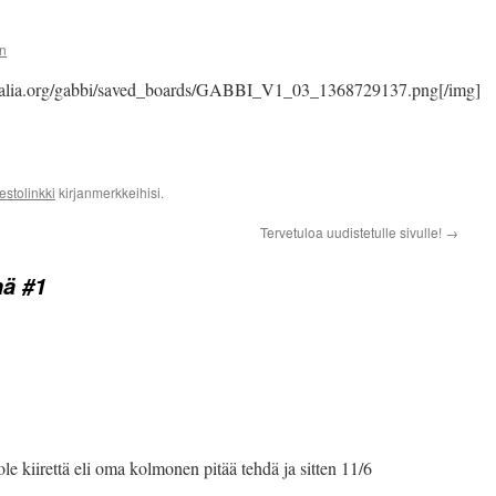
n
alia.org/gabbi/saved_boards/GABBI_V1_03_1368729137.png[/img]
estolinkki
kirjanmerkkeihisi.
Tervetuloa uudistetulle sivulle!
→
nä #1
a ole kiirettä eli oma kolmonen pitää tehdä ja sitten 11/6