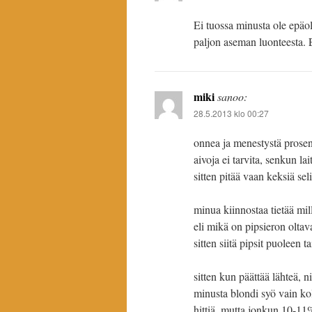
Ei tuossa minusta ole epäole
paljon aseman luonteesta. El
miki
sanoo:
28.5.2013 klo 00:27
onnea ja menestystä prosen
aivoja ei tarvita, senkun l
sitten pitää vaan keksiä seli
minua kiinnostaa tietää mill
eli mikä on pipsieron olta
sitten siitä pipsit puoleen 
sitten kun päättää lähteä, 
minusta blondi syö vain kolm
hittiä, mutta jonkun 10-11%