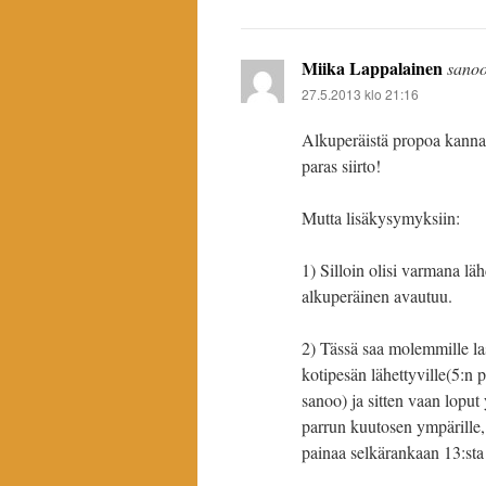
Miika Lappalainen
sanoo
27.5.2013 klo 21:16
Alkuperäistä propoa kannatt
paras siirto!
Mutta lisäkysymyksiin:
1) Silloin olisi varmana lä
alkuperäinen avautuu.
2) Tässä saa molemmille la
kotipesän lähettyville(5:n
sanoo) ja sitten vaan loput
parrun kuutosen ympärille, e
painaa selkärankaan 13:sta