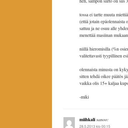
heh, sampon siirto oli siis 3
tossa ei tartte muuta mietti
(ettiä jotain epäolennaista 
sattuu ja ne osuu alle yhden
menettää masiinan mukaan n
niillä hieromisilla (%n osi
valitettavasti tyypillinen e
olennaista minusta on kyky
sitten tehdä oikee päätös jä
vaikka olis 15+ kaljaa kupo
-miki
miihkali
sanoo:
28.5.2013 klo 00:15