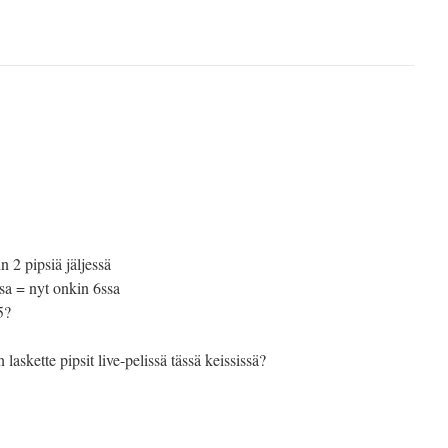
in 2 pipsiä jäljessä
ssa = nyt onkin 6ssa
5?
laskette pipsit live-pelissä tässä keississä?