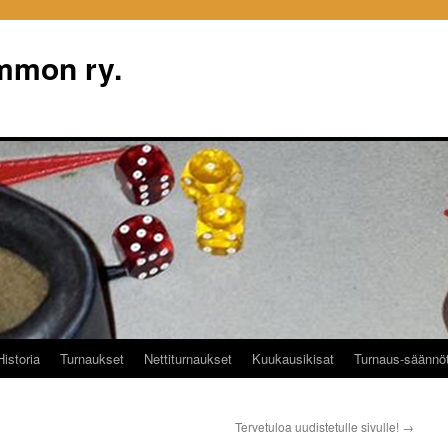
mon ry.
Historia
Turnaukset
Nettiturnaukset
Kuukausikisat
Turnaus-säännö
Tervetuloa uudistetulle sivulle!
→