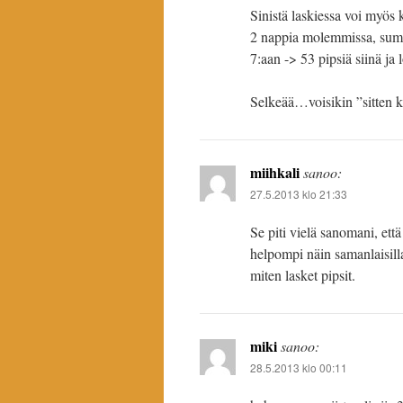
Sinistä laskiessa voi myös 
2 nappia molemmissa, summa 
7:aan -> 53 pipsiä siinä ja
Selkeää…voisikin ”sitten ku
miihkali
sanoo:
27.5.2013 klo 21:33
Se piti vielä sanomani, ett
helpompi näin samanlaisilla 
miten lasket pipsit.
miki
sanoo:
28.5.2013 klo 00:11