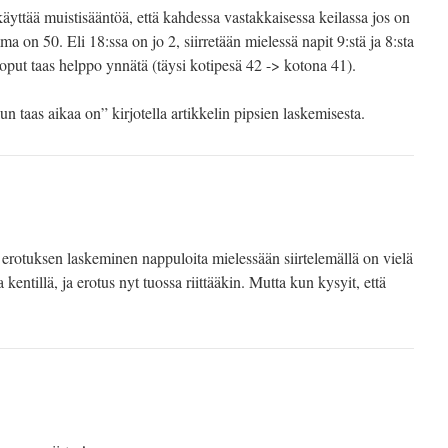
käyttää muistisääntöä, että kahdessa vastakkaisessa keilassa jos on
on 50. Eli 18:ssa on jo 2, siirretään mielessä napit 9:stä ja 8:sta
 loput taas helppo ynnätä (täysi kotipesä 42 -> kotona 41).
n taas aikaa on” kirjotella artikkelin pipsien laskemisesta.
ä erotuksen laskeminen nappuloita mielessään siirtelemällä on vielä
kentillä, ja erotus nyt tuossa riittääkin. Mutta kun kysyit, että