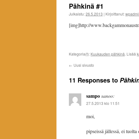
Pähkinä #1
Julkaistu:
26.5.2013
|
Kirjoittanut:
wpadmi
[img]http://www.backgammonaustr
Kategoria(t):
Kuukauden pähkinä
. Lisää
k
←
Uusi sivusto
11 Responses to
Pähki
sampo
sanoo:
27.5.2013 klo 11:51
moi,
pipseissä jällessä, ei tuolt