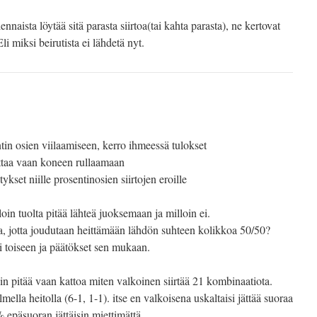
nnaista löytää sitä parasta siirtoa(tai kahta parasta), ne kertovat
i miksi beirutista ei lähdetä nyt.
tin osien viilaamiseen, kerro ihmeessä tulokset
aittaa vaan koneen rullaamaan
tykset niille prosentinosien siirtojen eroille
oin tuolta pitää lähteä juoksemaan ja milloin ei.
va, jotta joudutaan heittämään lähdön suhteen kolikkoa 50/50?
tai toiseen ja päätökset sen mukaan.
niin pitää vaan kattoa miten valkoinen siirtää 21 kombinaatiota.
ella heitolla (6-1, 1-1). itse en valkoisena uskaltaisi jättää suoraa
 epäsuoran jättäisin miettimättä.