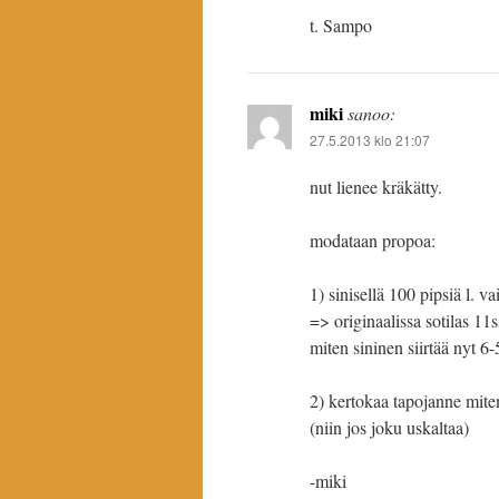
t. Sampo
miki
sanoo:
27.5.2013 klo 21:07
nut lienee kräkätty.
modataan propoa:
1) sinisellä 100 pipsiä l. va
=> originaalissa sotilas 11
miten sininen siirtää nyt 6-
2) kertokaa tapojanne miten 
(niin jos joku uskaltaa)
-miki