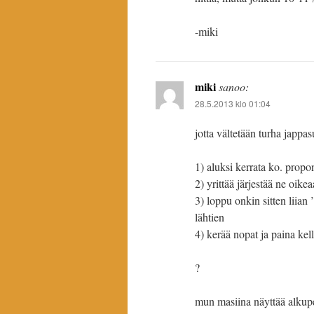
-miki
miki
sanoo:
28.5.2013 klo 01:04
jotta vältetään turha jappa
1) aluksi kerrata ko. prop
2) yrittää järjestää ne oike
3) loppu onkin sitten liian
lähtien
4) kerää nopat ja paina kel
?
mun masiina näyttää alkupe