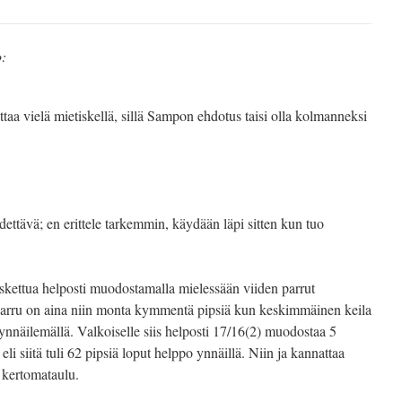
:
aa vielä mietiskellä, sillä Sampon ehdotus taisi olla kolmanneksi
hdettävä; en erittele tarkemmin, käydään läpi sitten kun tuo
skettua helposti muodostamalla mielessään viiden parrut
 parru on aina niin monta kymmentä pipsiä kun keskimmäinen keila
 ynnäilemällä. Valkoiselle siis helposti 17/16(2) muodostaa 5
li siitä tuli 62 pipsiä loput helppo ynnäillä. Niin ja kannattaa
 kertomataulu.