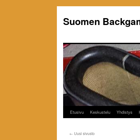
Siirry
sisältöön
Suomen Backgam
Etusivu
Keskustelu
Yhdistys
←
Uusi sivusto