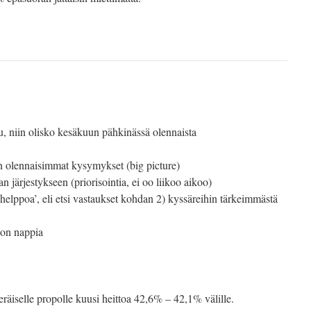
su, niin olisko kesäkuun pähkinässä olennaista
on olennaisimmat kysymykset (big picture)
aan järjestykseen (priorisointia, ei oo liikoo aikoo)
 ’helppoa’, eli etsi vastaukset kohdan 2) kyssäreihin tärkeimmästä
lon nappia
räiselle propolle kuusi heittoa 42,6% – 42,1% välille.