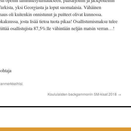
 openin lämmittelyturnaukseen, pääsarjoihin ja jackpotteihin
 Turkista, yksi Georgiasta ja loput suomalaisia. Vähäinen
rnaus oli kuitenkin onnistunut ja puitteet olivat kunnossa.
kuussa, josta lisää tietoa tuota pikaa! Osallistumismaksu tulee
iittää osallistujista 87,5%:lle vähintään neljän matsin verran…!
ohtaja
janmerkkeihisi.
Koululaisten backgammonin SM-kisat 2018
→