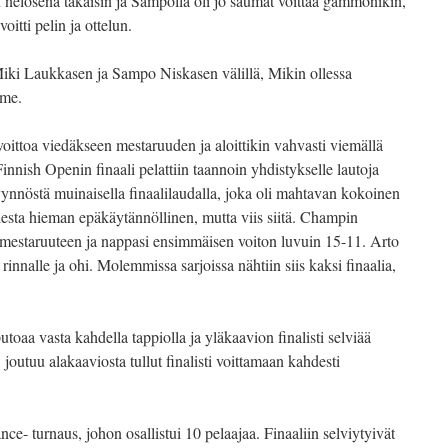
n nelosena takaisin ja Sampolla oli jo saumat voittaa gammonikin,
oitti pelin ja ottelun.
a Miki Laukkasen ja Sampo Niskasen välillä, Mikin ollessa
lme.
i voittoa viedäkseen mestaruuden ja aloittikin vahvasti viemällä
nnish Openin finaali pelattiin taannoin yhdistykselle lautoja
nnöstä muinaisella finaalilaudalla, joka oli mahtavan kokoinen
esta hieman epäkäytännöllinen, mutta viis siitä. Champin
oa mestaruuteen ja nappasi ensimmäisen voiton luvuin 15-11. Arto
rinnalle ja ohi. Molemmissa sarjoissa nähtiin siis kaksi finaalia,
toaa vasta kahdella tappiolla ja yläkaavion finalisti selviää
 joutuu alakaaviosta tullut finalisti voittamaan kahdesti
ce- turnaus, johon osallistui 10 pelaajaa. Finaaliin selviytyivät