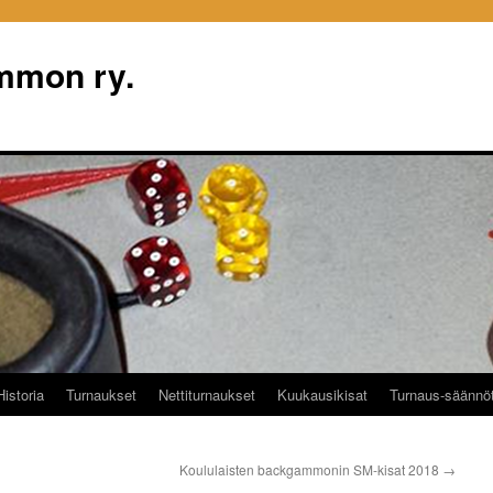
mon ry.
Historia
Turnaukset
Nettiturnaukset
Kuukausikisat
Turnaus-säännö
Koululaisten backgammonin SM-kisat 2018
→