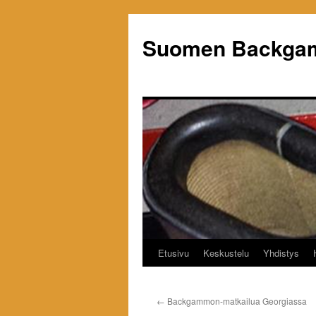
Siirry
sisältöön
Suomen Backgam
Etusivu
Keskustelu
Yhdistys
←
Backgammon-matkailua Georgiassa