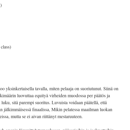
)
lass)
oo yksinkertaisella tavalla, miten pelaaja on suoriutunut. Siinä on
skimäärin luovuttaa equityä virheiden muodossa per päätös ja
 luku, sitä parempi suoritus. Luvuista voidaan päätellä, että
n jälkimmäisessä finaalissa, Mikin pelatessa maailman luokan
issa, mutta se ei aivan riittänyt mestaruuteen.