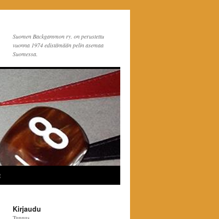
Suomen Backgammon ry. on perustettu
vuonna 1974 edistämään pelin asemaa
Suomessa.
t
Kirjaudu
Tunnus