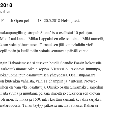
 2018
uovinen
Finnish Open pelattiin 18.-20.5.2018 Helsingissä.
akaupungilla gastropub Stone´sissa osallistui 10 pelaajaa.
 Miki Laukkanen, Miika Lappalaisen ollessa toinen. Miki uumoili,
kaan voita pääturnausta. Turnauksen jälkeen pelailtiin vielä
n lepäämään ja keräämään voimia seuraavaa päivää varten.
ngin Hakaniemessä sijaitsevan hotelli Scandic Paasin kokoustila
ja tarkoituksiimme oikein sopiva. Vieressä oli ravintola Juttutupa,
ruoka/juomalipun osallistumisen yhteydessä. Osallistujamäärä
oli kuitenkin vähäistä, vain 11 champiin ja 7 interiin. Novice-
siihen oli vain yksi osallistuja. Olisiko osallistumismaksu sarjoihin
ät sitä syynä ja muutama pelaaja ilmoitti jo etukäteen sen olevan
oli monelle liikaa ja 150€ inter koettiin samantekeväksi sarjaksi,
staruudesta. Tähän täytyy jatkossa miettiä ratkaisu. Rahan ei