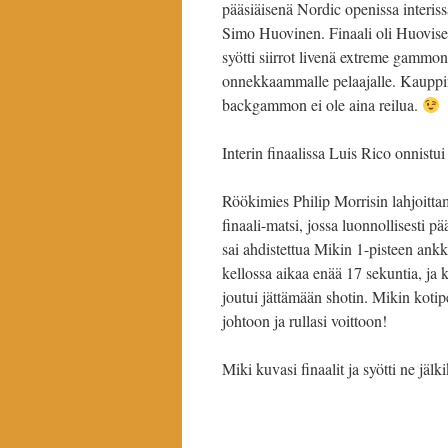
pääsiäisenä Nordic openissa interissä
Simo Huovinen. Finaali oli Huovise
syötti siirrot livenä extreme gammo
onnekkaammalle pelaajalle. Kauppin
backgammon ei ole aina reilua.
Interin finaalissa Luis Rico onnistu
Röökimies Philip Morrisin lahjoittam
finaali-matsi, jossa luonnollisesti p
sai ahdistettua Mikin 1-pisteen ankk
kellossa aikaa enää 17 sekuntia, ja 
joutui jättämään shotin. Mikin kotip
johtoon ja rullasi voittoon!
Miki kuvasi finaalit ja syötti ne