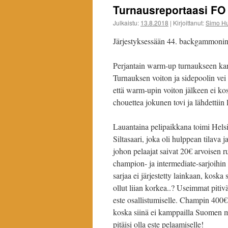
Turnausreportaasi FO
Julkaistu:
13.8.2018
|
Kirjoittanut:
Simo H
Järjestyksessään 44. backgammonin 
Perjantain warm-up turnaukseen kant
Turnauksen voiton ja sidepoolin vei
että warm-upin voiton jälkeen ei kos
chouettea jokunen tovi ja lähdettii
Lauantaina pelipaikkana toimi Helsi
Siltasaari, joka oli hulppean tilava 
johon pelaajat saivat 20€ arvoisen 
champion- ja intermediate-sarjoihin 
sarjaa ei järjestetty lainkaan, koska 
ollut liian korkea..? Useimmat pitiv
este osallistumiselle. Champin 400€ 
koska siinä ei kamppailla Suomen me
pitäisi olla este pelaamiselle!