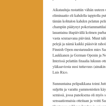
Aikatauluja rustattiin vähän uuteen u
eliminaatio eli kahdella tappiolla 
tämän kohtalon kahden pelatun pelin 
champiin päätynyt pokeriammattilai
lauantaina iltapäivällä kolmen parh
vasta seuraavana päivänä. Muut tahk
pelejä ja nämä kaikki pääsivät raho
Finnish Open-mestaruuden mies Sam
Laukkanen ja German Openin ja No
Interissä pelattiin finaalia lukuun o
yläkaaviosta uusi tuttavuus (ainaki
Luis Rico.
Sunnuntaina pelipaikkana toimi Juttut
suljettu ja varattu gammonistien kä
semissä, jossa panoksena oli myös si
sensaatiomaisia otteitaan ja voitti 