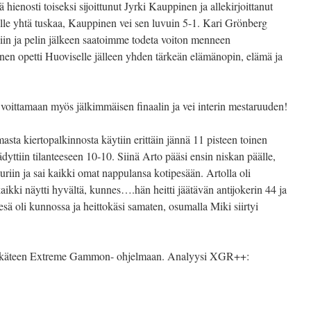
 hienosti toiseksi sijoittunut Jyrki Kauppinen ja allekirjoittanut
lle yhtä tuskaa, Kauppinen vei sen luvuin 5-1. Kari Grönberg
niin ja pelin jälkeen saatoimme todeta voiton menneen
en opetti Huoviselle jälleen yhden tärkeän elämänopin, elämä ja
i voittamaan myös jälkimmäisen finaalin ja vei interin mestaruuden!
asta kiertopalkinnosta käytiin erittäin jännä 11 pisteen toinen
äädyttiin tilanteeseen 10-10. Siinä Arto pääsi ensin niskan päälle,
uriin ja sai kaikki omat nappulansa kotipesään. Artolla oli
kaikki näytti hyvältä, kunnes….hän heitti jäätävän antijokerin 44 ja
esä oli kunnossa ja heittokäsi samaten, osumalla Miki siirtyi
 jälkikäteen Extreme Gammon- ohjelmaan. Analyysi XGR++: