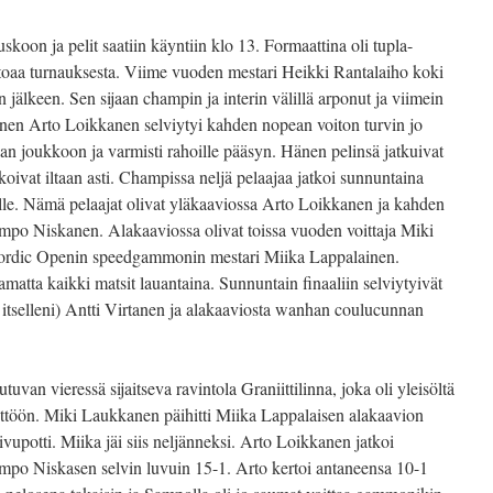
skoon ja pelit saatiin käyntiin klo 13. Formaattina oli tupla-
putoaa turnauksesta. Viime vuoden mestari Heikki Rantalaiho koki
jälkeen. Sen sijaan champin ja interin välillä arponut ja viimein
nen Arto Loikkanen selviytyi kahden nopean voiton turvin jo
aan joukkoon ja varmisti rahoille pääsyn. Hänen pelinsä jatkuivat
oivat iltaan asti. Champissa neljä pelaajaa jatkoi sunnuntaina
ille. Nämä pelaajat olivat yläkaaviossa Arto Loikkanen ja kahden
po Niskanen. Alakaaviossa olivat toissa vuoden voittaja Miki
rdic Openin speedgammonin mestari Miika Lappalainen.
ttamatta kaikki matsit lauantaina. Sunnuntain finaaliin selviytyivät
n itselleni) Antti Virtanen ja alakaaviosta wanhan coulucunnan
uvan vieressä sijaitseva ravintola Graniittilinna, joka oli yleisöltä
yttöön. Miki Laukkanen päihitti Miika Lappalaisen alakaavion
vupotti. Miika jäi siis neljänneksi. Arto Loikkanen jatkoi
Sampo Niskasen selvin luvuin 15-1. Arto kertoi antaneensa 10-1