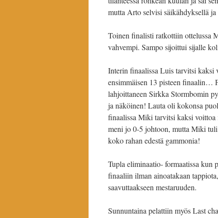
tilanteessa rohkean kuulan ja sai se
mutta Arto selvisi säikähdyksellä ja v
Toinen finalisti ratkottiin otteluss
vahvempi. Sampo sijoittui sijalle ko
Interin finaalissa Luis tarvitsi kaks
ensimmäisen 13 pisteen finaalin… Fi
lahjoittaneen Sirkka Stormbomin pyy
ja näköinen! Lauta oli kokonsa puol
finaalissa Miki tarvitsi kaksi voitt
meni jo 0-5 johtoon, mutta Miki tuli 
koko rahan edestä gammonia!
Tupla eliminaatio- formaatissa kun pu
finaaliin ilman ainoatakaan tappiota,
saavuttaakseen mestaruuden.
Sunnuntaina pelattiin myös Last chan