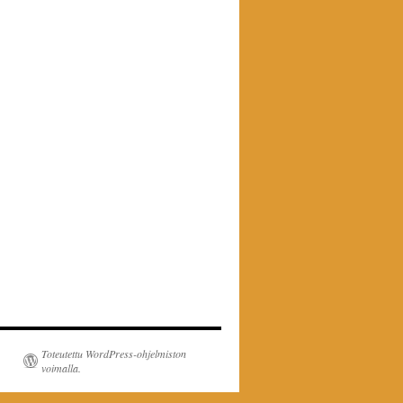
Toteutettu WordPress-ohjelmiston
voimalla.