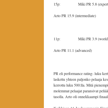
15p: Miki PR 5.8 (expert
Arto PR 15.9 (intermediate)
11p: Miki PR 3.9 (world c
Arto PR 11.1 (advanced)
PR eli performance rating- luku kert
laskettu yhteen paljonko pelaaja ke
kerrottu luku 500:lla. Mitä pienempi
molemmat pelaajat paransivat peliää
tasolla. Arto oli onnekkaampi finaale