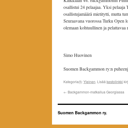
Kaikkiaan 44. backgammonin Finnish
osallistui 24 pelaajaa. Yksi pelaaja
osallistujamäärä mietitytti, mutta tu
Seuraavana vuorossa Turku Open loka
olemaan kohtuullinen ja pelattavaa r
Simo Huovinen
Suomen Backgammon ry:n puheenj
Kategoria(t):
Yleinen
. Lisää
kestolinkki
kir
←
Backgammon-matkailua Georgiassa
Suomen Backgammon ry.