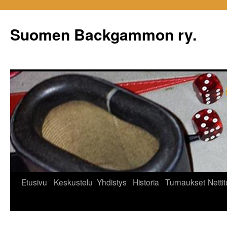
Siirry
sisältöön
Suomen Backgammon ry.
Etusivu
Keskustelu
Yhdistys
Historia
Turnaukset
Netti