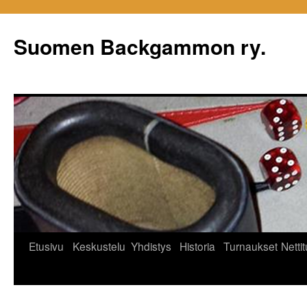
Siirry
sisältöön
Suomen Backgammon ry.
Etusivu
Keskustelu
Yhdistys
Historia
Turnaukset
Netti