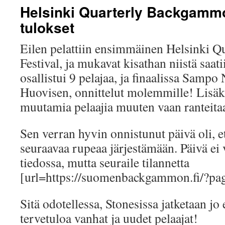
Helsinki Quarterly Backgammo
tulokset
Eilen pelattiin ensimmäinen Helsinki 
Festival, ja mukavat kisathan niistä saat
osallistui 9 pelajaa, ja finaalissa Sampo
Huovisen, onnittelut molemmille! Lisäks
muutamia pelaajia muuten vaan ranteita
Sen verran hyvin onnistunut päivä oli, e
seuraavaa rupeaa järjestämään. Päivä ei v
tiedossa, mutta seuraile tilannetta
[url=https://suomenbackgammon.fi/?page
Sitä odotellessa, Stonesissa jatketaan jo 
tervetuloa vanhat ja uudet pelaajat!