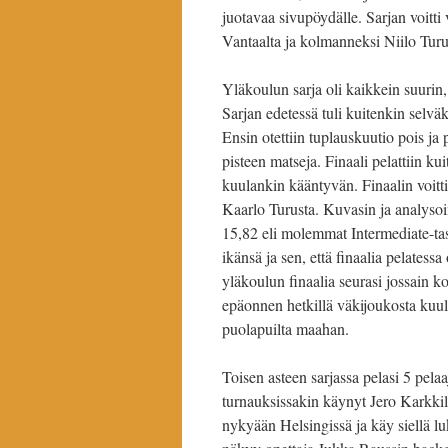
juotavaa sivupöydälle. Sarjan voitti
Vantaalta ja kolmanneksi Niilo Turu
Yläkoulun sarja oli kaikkein suurin, 
Sarjan edetessä tuli kuitenkin selväks
Ensin otettiin tuplauskuutio pois ja 
pisteen matseja. Finaali pelattiin ku
kuulankin kääntyvän. Finaalin voitti
Kaarlo Turusta. Kuvasin ja analysoin
15,82 eli molemmat Intermediate-ta
ikänsä ja sen, että finaalia pelatess
yläkoulun finaalia seurasi jossain k
epäonnen hetkillä väkijoukosta kuul
puolapuilta maahan.
Toisen asteen sarjassa pelasi 5 pela
turnauksissakin käynyt Jero Karkkil
nykyään Helsingissä ja käy siellä l