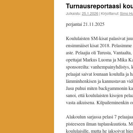
Turnausreportaasi kou
Julkaistu:
25.1.2026
|
Kirjoittanut:
Simo H
perjantai 21.11.2025
Koululaisten SM-kisat palasivat juur
ensimmäiset kisat 2018. Pelasimme li
aste. Pelaajia oli Turusta, Vantaal
opettajat Markus Luoma ja Mika Kane
sponsoreilta: vanhempainyhdistys, ki
pelaajat saivat lounaan koululla ja
lämminhenkisen ja kannustavan video
Jasu puhui miten backgammonin kaut
sanoi, että koululaisten kisojen pel
vasta aikuisena. Kilpaileminenkin o
Alakoulun sarjassa pelasi 7 pelaajaa
pisteeseen ilman tuplauskuutiota. 
koululaisille, mutta he jaksoivat hi