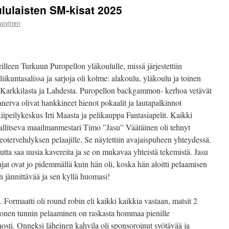
lulaisten SM-kisat 2025
uovinen
illeen Turkuun Puropellon yläkoululle, missä järjestettiin
ikuntasalissa ja sarjoja oli kolme: alakoulu, yläkoulu ja toinen
ta, Karkkilasta ja Lahdesta. Puropellon backgammon- kerhoa vetävät
rva olivat hankkineet hienot pokaalit ja lautapalkinnot
ipeilykeskus Irti Maasta ja pelikauppa Fantasiapelit. Kaikki
 hallitseva maailmanmestari Timo ”Jasu” Väätäinen oli tehnyt
tervehdyksen pelaajille. Se näytettiin avajaispuheen yhteydessä.
ta saa uusia kavereita ja se on mukavaa yhteistä tekemistä. Jasu
aajat ovat jo pidemmällä kuin hän oli, koska hän aloitti pelaamisen
n jännittävää ja sen kyllä huomasi!
. Formaatti oli round robin eli kaikki kaikkia vastaan, matsit 2
Monen tunnin pelaaminen on raskasta hommaa pienille
enosti. Onneksi läheinen kahvila oli sponsoroinut syötävää ja