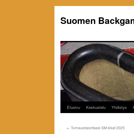
Siirry
sisältöön
Suomen Backgam
Etusivu
Keskustelu
Yhdistys
←
Turnausreportaasi SM-kisat 2025