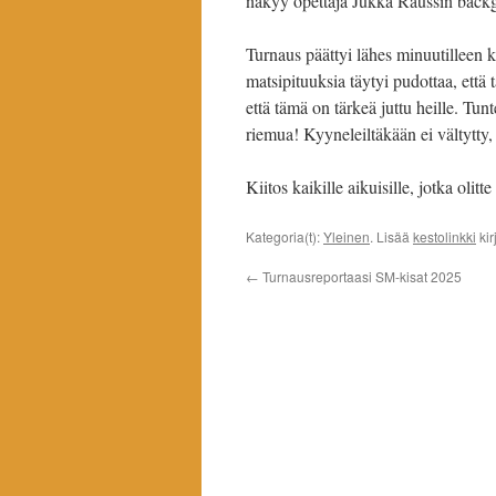
näkyy opettaja Jukka Raussin back
Turnaus päättyi lähes minuutilleen 
matsipituuksia täytyi pudottaa, että 
että tämä on tärkeä juttu heille. Tunt
riemua! Kyyneleiltäkään ei vältytt
Kiitos kaikille aikuisille, jotka oli
Kategoria(t):
Yleinen
. Lisää
kestolinkki
kir
←
Turnausreportaasi SM-kisat 2025