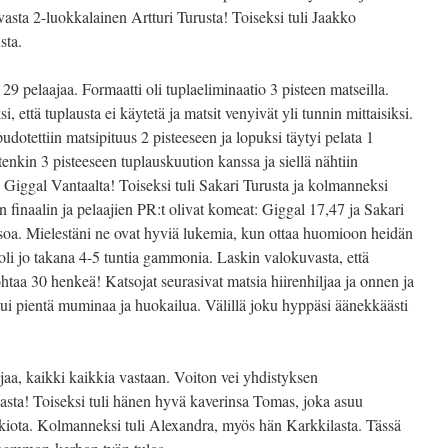
 vasta 2-luokkalainen Artturi Turusta! Toiseksi tuli Jaakko
sta.
29 pelaajaa. Formaatti oli tuplaeliminaatio 3 pisteen matseilla.
i, että tuplausta ei käytetä ja matsit venyivät yli tunnin mittaisiksi.
pudotettiin matsipituus 2 pisteeseen ja lopuksi täytyi pelata 1
itenkin 3 pisteeseen tuplauskuution kanssa ja siellä nähtiin
 Giggal Vantaalta! Toiseksi tuli Sakari Turusta ja kolmanneksi
 finaalin ja pelaajien PR:t olivat komeat: Giggal 17,47 ja Sakari
soa. Mielestäni ne ovat hyviä lukemia, kun ottaa huomioon heidän
a oli jo takana 4-5 tuntia gammonia. Laskin valokuvasta, että
ohtaa 30 henkeä! Katsojat seurasivat matsia hiirenhiljaa ja onnen ja
ui pientä muminaa ja huokailua. Välillä joku hyppäsi äänekkäästi
ajaa, kaikki kaikkia vastaan. Voiton vei yhdistyksen
asta! Toiseksi tuli hänen hyvä kaverinsa Tomas, joka asuu
ukiota. Kolmanneksi tuli Alexandra, myös hän Karkkilasta. Tässä