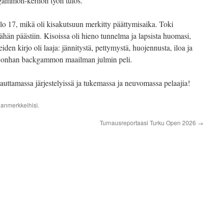
gammon-kerhon työn tulos.
klo 17, mikä oli kisakutsuun merkitty päättymisaika. Toki
tähän päästiin. Kisoissa oli hieno tunnelma ja lapsista huomasi,
eiden kirjo oli laaja: jännitystä, pettymystä, huojennusta, iloa ja
y, onhan backgammon maailman julmin peli.
tte auttamassa järjestelyissä ja tukemassa ja neuvomassa pelaajia!
janmerkkeihisi.
Turnausreportaasi Turku Open 2026
→