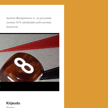
Suomen Backgammon ry. on perustettu
vuonna 1974 edistämään pelin asemaa
Suomessa.
t
Kirjaudu
Tunnus