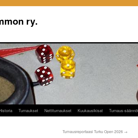
mon ry.
Historia
Turnaukset
Nettiturnaukset
Kuukausikisat
Turnaus-säännö
Turnausreportaasi Turku Open 2026
→