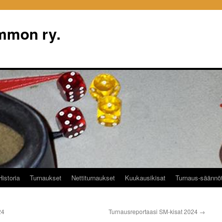
mon ry.
Historia
Turnaukset
Nettiturnaukset
Kuukausikisat
Turnaus-säännö
24
Turnausreportaasi SM-kisat 2024
→