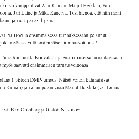
aikoista kamppailivat Anu Kinnari, Marjut Heikkilä, Pan
uoma, Jari Laine ja Mika Kanerva. Tosi hienoa, että niin moni
kaan, ja vielä pärjäsi hyvin.
ivat Pia Hovi ja ensimmäisessä turnauksessaan pelannut
 joka myös saavutti ensimmäisen turnausvoittonsa!
at Timo Rantamäki Kouvolasta ja ensimmäisessä turnauksessaan
ka myös saavutti ensimmäisen turnausvoittonsa!
palana 1 pisteen DMP-turnaus. Näistä voiton kahmaisivat
anu Kinnari) ja vähän pelanneissa Marjut Heikkilä (vs. Tomas
!
ylsivät Kari Grönberg ja Oleksii Naskalov: