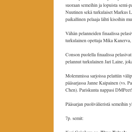
suoraan semeihin ja lopuista semi-p
Nuutinen sekä turkulaiset Markus L
paikallinen pelaaja lähti kisoihin mu
Vähän pelanneiden finaalissa pelas
turkulainen opettaja Mika Kanerva,
Conson puolella finaalissa pelasiv
pelannut turkulainen Jari Laine, jo
Molemmissa sarjoissa pelattiin väli
pääsarjassa Janne Kaipainen (vs. P
Chen). Pariskunta nappasi DMPeet
Pääsarjan puolivälieristä semeihin 
7p. semit: