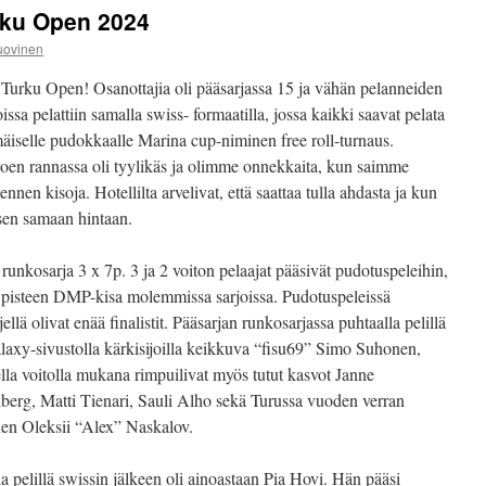
rku Open 2024
uovinen
s Turku Open! Osanottajia oli pääsarjassa 15 ja vähän pelanneiden
ssa pelattiin samalla swiss- formaatilla, jossa kaikki saavat pelata
mmäiselle pudokkaalle Marina cup-niminen free roll-turnaus.
en rannassa oli tyylikäs ja olimme onnekkaita, kun saimme
nnen kisoja. Hotellilta arvelivat, että saattaa tulla ahdasta ja kun
sen samaan hintaan.
runkosarja 3 x 7p. 3 ja 2 voiton pelaajat pääsivät pudotuspeleihin,
 1 pisteen DMP-kisa molemmissa sarjoissa. Pudotuspeleissä
ellä olivat enää finalistit. Pääsarjan runkosarjassa puhtaalla pelillä
axy-sivustolla kärkisijoilla keikkuva “fisu69” Simo Suhonen,
lla voitolla mukana rimpuilivat myös tutut kasvot Janne
erg, Matti Tienari, Sauli Alho sekä Turussa vuoden verran
nen Oleksii “Alex” Naskalov.
 pelillä swissin jälkeen oli ainoastaan Pia Hovi. Hän pääsi