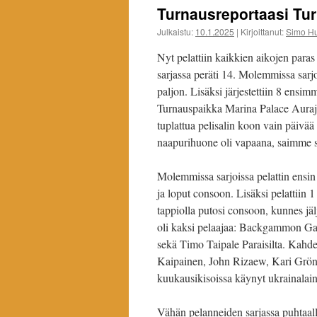
Turnausreportaasi Tu
Julkaistu:
10.1.2025
|
Kirjoittanut:
Simo H
Nyt pelattiin kaikkien aikojen para
sarjassa peräti 14. Molemmissa sarjoi
paljon. Lisäksi järjestettiin 8 ensi
Turnauspaikka Marina Palace Aurajo
tuplattua pelisalin koon vain päivää e
naapurihuone oli vapaana, saimme 
Molemmissa sarjoissa pelattin ensin 
ja loput consoon. Lisäksi pelattiin
tappiolla putosi consoon, kunnes jälj
oli kaksi pelaajaa: Backgammon Gal
sekä Timo Taipale Paraisilta. Kahde
Kaipainen, John Rizaew, Kari Grönb
kuukausikisoissa käynyt ukrainalai
Vähän pelanneiden sarjassa puhtaalla