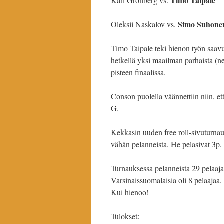
Timo Taipale
Kari Grönberg vs.
Simo Suhone
Oleksii Naskalov vs.
Timo Taipale teki hienon työn saav
hetkellä yksi maailman parhaista (ne
pisteen finaalissa.
Conson puolella väännettiin niin, et
G.
Kekkasin uuden free roll-sivuturnau
vähän pelanneista. He pelasivat 3p.
Turnauksessa pelanneista 29 pelaajas
Varsinaissuomalaisia oli 8 pelaajaa
Kui hienoo!
Tulokset: