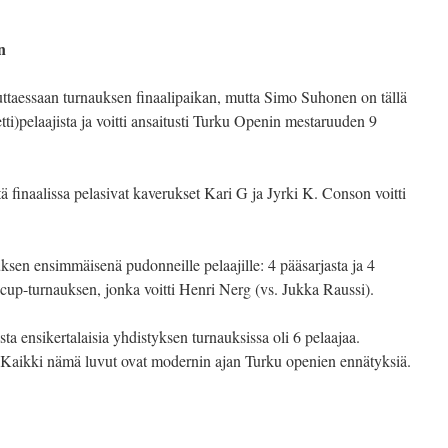
n
uttaessaan turnauksen finaalipaikan, mutta Simo Suhonen on tällä
tti)pelaajista ja voitti ansaitusti Turku Openin mestaruuden 9
tä finaalissa pelasivat kaverukset Kari G ja Jyrki K. Conson voitti
ksen ensimmäisenä pudonneille pelaajille: 4 pääsarjasta ja 4
 cup-turnauksen, jonka voitti Henri Nerg (vs. Jukka Raussi).
ta ensikertalaisia yhdistyksen turnauksissa oli 6 pelaajaa.
. Kaikki nämä luvut ovat modernin ajan Turku openien ennätyksiä.