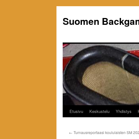
Siirry
sisältöön
Suomen Backgam
Etusivu
Keskustelu
Yhdistys
←
Turnausreportaasi koululaisten SM 20