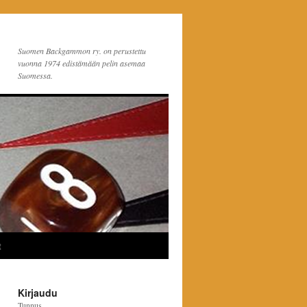
Suomen Backgammon ry. on perustettu
vuonna 1974 edistämään pelin asemaa
Suomessa.
t
Kirjaudu
Tunnus