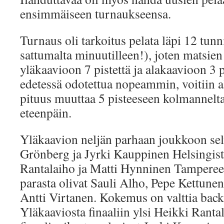
ensimmäiseen turnaukseensa.
Turnaus oli tarkoitus pelata läpi 12 tun
sattumalta minuutilleen!), joten matsien
yläkaavioon 7 pistettä ja alakaavioon 3 
edetessä odotettua nopeammin, voitiin 
pituus muuttaa 5 pisteeseen kolmannelta
eteenpäin.
Yläkaavion neljän parhaan joukkoon sel
Grönberg ja Jyrki Kauppinen Helsingist
Rantalaiho ja Matti Hynninen Tampereel
parasta olivat Sauli Alho, Pepe Kettune
Antti Virtanen. Kokemus on valttia ba
Yläkaaviosta finaaliin ylsi Heikki Ranta