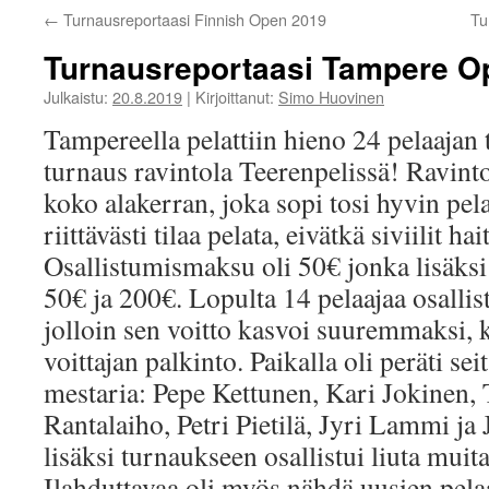
←
Turnausreportaasi Finnish Open 2019
Tu
Turnausreportaasi Tampere O
Julkaistu:
20.8.2019
|
Kirjoittanut:
Simo Huovinen
Tampereella pelattiin hieno 24 pelaajan 
turnaus ravintola Teerenpelissä! Ravin
koko alakerran, joka sopi tosi hyvin pela
riittävästi tilaa pelata, eivätkä siviilit h
Osallistumismaksu oli 50€ jonka lisäksi 
50€ ja 200€. Lopulta 14 pelaajaa osallist
jolloin sen voitto kasvoi suuremmaksi,
voittajan palkinto. Paikalla oli peräti s
mestaria: Pepe Kettunen, Kari Jokinen,
Rantalaiho, Petri Pietilä, Jyri Lammi ja
lisäksi turnaukseen osallistui liuta muita
Ilahduttavaa oli myös nähdä uusien pelaa