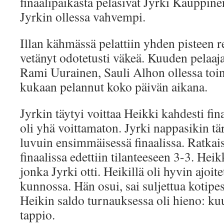
finaalipaikasta pelasivat Jyrki Kauppine
Jyrkin ollessa vahvempi.
Illan kähmässä pelattiin yhden pisteen r
vetänyt odotetusti väkeä. Kuuden pelaaj
Rami Uurainen, Sauli Alhon ollessa toin
kukaan pelannut koko päivän aikana.
Jyrkin täytyi voittaa Heikki kahdesti fin
oli yhä voittamaton. Jyrki nappasikin tä
luvuin ensimmäisessä finaalissa. Ratkai
finaalissa edettiin tilanteeseen 3-3. Heik
jonka Jyrki otti. Heikillä oli hyvin ajoite
kunnossa. Hän osui, sai suljettua kotipes
Heikin saldo turnauksessa oli hieno: kuu
tappio.