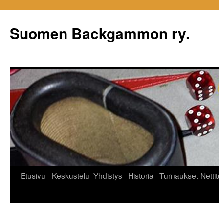
Siirry
sisältöön
Suomen Backgammon ry.
Etusivu
Keskustelu
Yhdistys
Historia
Turnaukset
Netti