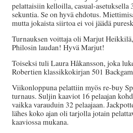
pelattaisiin kelloilla, casual-asetuksella
sekuntia. Se on hyvä ehdotus. Miettimisa
mutta jokaista siirtoa ei voi jäädä pure
Turnauksen voittaja oli Marjut Heikkilä,
Philosin laudan! Hyvä Marjut!
Toiseksi tuli Laura Håkansson, joka luk
Robertien klassikkokirjan 501 Backga
Viikonloppuna pelattiin myös re-buy
turnaus. Suljin kaaviot 16 pelaajan kohda
vaikka varauduin 32 pelaajaan. Jackpotte
lähes koko ajan oli tarjolla jotain pelattav
kaaviossa mukana.