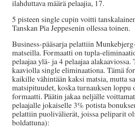
ilahduttava määrä pelaajia, 17.
5 pisteen single cupin voitti tanskalain
Tanskan Pia Jeppesenin ollessa toinen.
Business-pääsarja pelattiin Munkebjerg-
matseilla. Formaatti on tupla-eliminaatio
pelaajaa ylä- ja 4 pelaajaa alakaaviossa. 
kaaviolla single eliminaationa. Tämä fo
kaikille vähintään kaksi matsia, mutta s
matsipituudet, koska turnauksen loppu
formaatti. Päätin jakaa neljälle voittam
pelaajalle jokaiselle 3% potista bonukse
pelattiin puolivälierät, joissa peliparit ol
boldattuna):