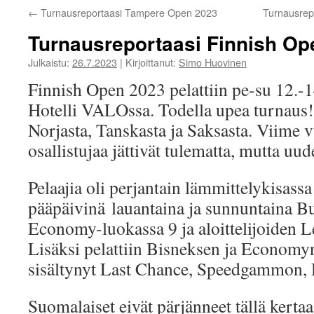
←
Turnausreportaasi Tampere Open 2023
Turnausrep
Turnausreportaasi Finnish Op
Julkaistu:
26.7.2023
|
Kirjoittanut:
Simo Huovinen
Finnish Open 2023 pelattiin pe-su 12.-1
Hotelli VALOssa. Todella upea turnaus! 
Norjasta, Tanskasta ja Saksasta. Viime v
osallistujaa jättivät tulematta, mutta uud
Pelaajia oli perjantain lämmittelykisassa
pääpäivinä lauantaina ja sunnuntaina B
Economy-luokassa 9 ja aloittelijoiden Le
Lisäksi pelattiin Bisneksen ja Econom
sisältynyt Last Chance, Speedgammon, 
Suomalaiset eivät pärjänneet tällä kertaa