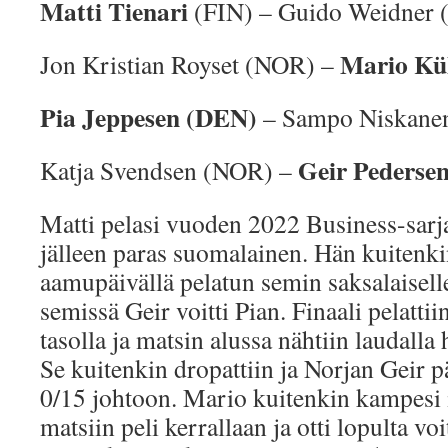
Matti Tienari
(FIN) – Guido Weidner
Mario
Kü
Jon Kristian Royset (NOR) –
Pia Jeppesen (DEN)
– Sampo Niskane
Geir Pederse
Katja Svendsen (NOR) –
Matti pelasi vuoden 2022 Business-sarjan
jälleen paras suomalainen. Hän kuitenkin
aamupäivällä pelatun semin saksalaisell
semissä Geir voitti Pian. Finaali pelatt
tasolla ja matsin alussa nähtiin laudall
Se kuitenkin dropattiin ja Norjan Geir p
0/15 johtoon. Mario kuitenkin kampesi
matsiin peli kerrallaan ja otti lopulta vo