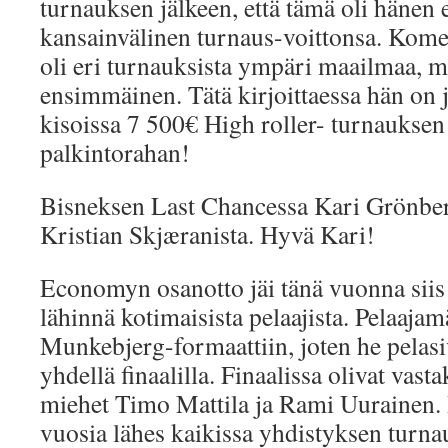
turnauksen jälkeen, että tämä oli häne
kansainvälinen turnaus-voittonsa. Komeit
oli eri turnauksista ympäri maailmaa, m
ensimmäinen. Tätä kirjoittaessa hän on 
kisoissa 7 500€ High roller- turnauksen
palkintorahan!
Bisneksen Last Chancessa Kari Grönber
Kristian Skjæranista. Hyvä Kari!
Economyn osanotto jäi tänä vuonna siis 
lähinnä kotimaisista pelaajista. Pelaajamä
Munkebjerg-formaattiin, joten he pelasi
yhdellä finaalilla. Finaalissa olivat va
miehet Timo Mattila ja Rami Uurainen.
vuosia lähes kaikissa yhdistyksen turna