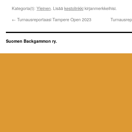
Kategoria(t):
Yleinen
. Lisää
kestolinkki
kirjanmerkkeihisi.
←
Turnausreportaasi Tampere Open 2023
Turnausrep
Suomen Backgammon ry.