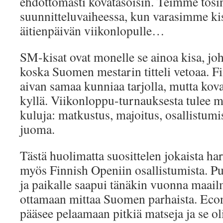
ehdottomasti kovatasoisin. Teimme tosi
suunnitteluvaiheessa, kun varasimme k
äitienpäivän viikonlopulle…
SM-kisat ovat monelle se ainoa kisa, joh
koska Suomen mestarin titteli vetoaa. F
aivan samaa kunniaa tarjolla, mutta ko
kyllä. Viikonloppu-turnauksesta tulee m
kuluja: matkustus, majoitus, osallistum
juoma.
Tästä huolimatta suosittelen jokaista h
myös Finnish Openiin osallistumista. Pu
ja paikalle saapui tänäkin vuonna maai
ottamaan mittaa Suomen parhaista. Eco
pääsee pelaamaan pitkiä matseja ja se o