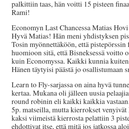
palkittiin taas, hän voitti 15 pisteen fi
Rami!
Economyn Last Chancessa Matias Hovi v
Hyvä Matias! Hän meni yhdistyksen pis
Tosin myönnettäköön, että pistepörssin f
huomioon sitä, että Bisneksessä voitto 
kuin Economyssa. Kaikki kunnia kuiten
Hänen täytyisi päästä jo osallistumaan
Learn to Fly-sarjassa on aina hyvä tunne
kertaa. Mukana oli jälleen uusia pelaajia
round robinin eli kaikki kaikkia vastaan.
5p. matseilla, mutta kierrokset venyivät 
kaksi viimeistä kierrosta pelattiin 3 pist
ehdottivat itse, että mitä jos jatkossa aloi