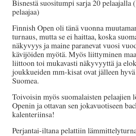
Bisnestä suositumpi sarja 20 pelaajalla
pelaajaa)
Finnish Open oli tänä vuonna muutaman 
turnaus, mutta se ei haittaa, koska su
näkyvyys ja maine paranevat vuosi vuod
kävijöiden myötä. Myös liittyminen m
liittoon toi mukavasti näkyvyyttä ja elo
joukkueiden mm-kisat ovat jälleen hyv
Suomea.
Toivoisin myös suomalaisten pelaajien 
Openin ja ottavan sen jokavuotiseen b
kalenteriinsa!
Perjantai-iltana pelattiin lämmittelyturn