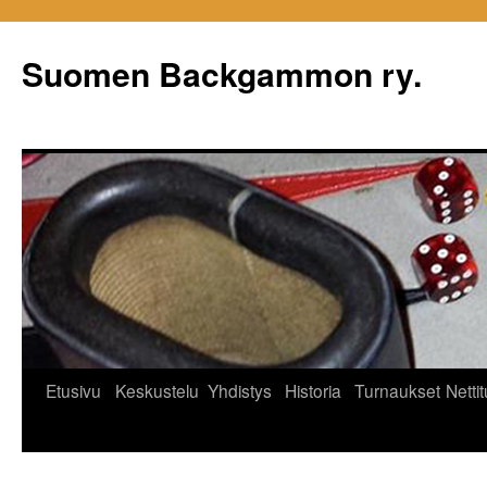
Siirry
sisältöön
Suomen Backgammon ry.
Etusivu
Keskustelu
Yhdistys
Historia
Turnaukset
Netti