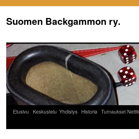
Siirry
sisältöön
Suomen Backgammon ry.
Etusivu
Keskustelu
Yhdistys
Historia
Turnaukset
Netti