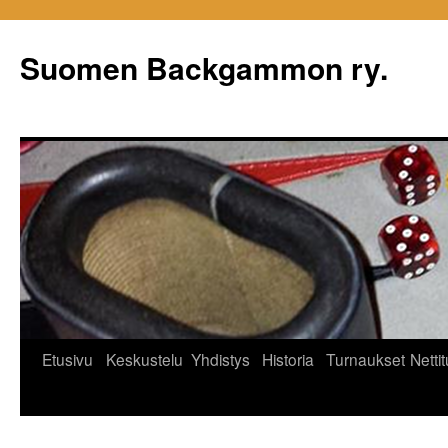
Siirry
sisältöön
Suomen Backgammon ry.
Etusivu
Keskustelu
Yhdistys
Historia
Turnaukset
Netti