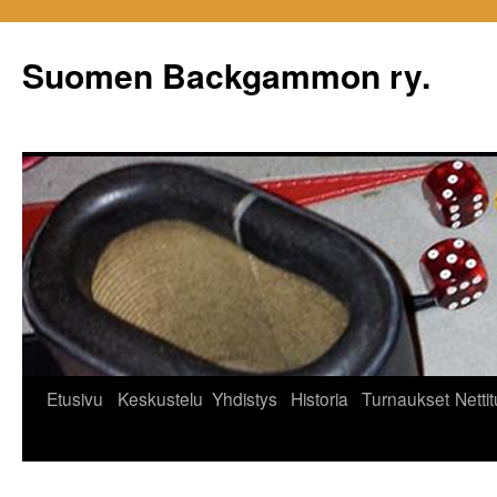
Siirry
sisältöön
Suomen Backgammon ry.
Etusivu
Keskustelu
Yhdistys
Historia
Turnaukset
Netti