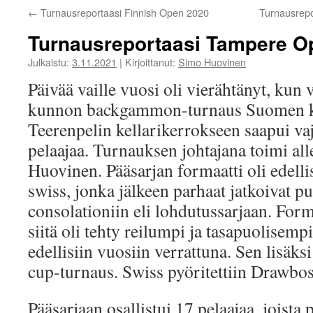
←
Turnausreportaasi Finnish Open 2020
Turnausrepo
Turnausreportaasi Tampere O
Julkaistu:
3.11.2021
|
Kirjoittanut:
Simo Huovinen
Päivää vaille vuosi oli vierähtänyt, kun 
kunnon backgammon-turnaus Suomen k
Teerenpelin kellarikerrokseen saapui v
pelaajaa. Turnauksen johtajana toimi all
Huovinen. Pääsarjan formaatti oli edellis
swiss, jonka jälkeen parhaat jatkoivat p
consolationiin eli lohdutussarjaan. Form
siitä oli tehty reilumpi ja tasapuolisem
edellisiin vuosiin verrattuna. Sen lisäksi
cup-turnaus. Swiss pyöritettiin Drawbos
Pääsarjaan osallistui 17 pelaajaa, joista p