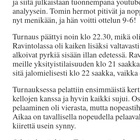
ja siitä julkaistaan tuonnempana youtub
analyysein. Tomin hermot pitivät ja nop
nyt menikään, ja hän voitti ottelun 9-6!
Turnaus päättyi noin klo 22.30, mikä oli
Ravintolassa oli kaiken lisäksi valtavasti
alkoivat pyrkiä sisään illan edetessä. Ra
meille yksityistilaisuuden klo 21 saakka
sitä jalomielisesti klo 22 saakka, vaikk
Turnauksessa pelattiin ensimmäistä kerta
kellojen kanssa ja hyvin kaikki sujui. Osa
pelaaminen oli vierasta, mutta nopeasti
Aikaa on tavallisella nopeudella pelaavall
kiirettä usein synny.