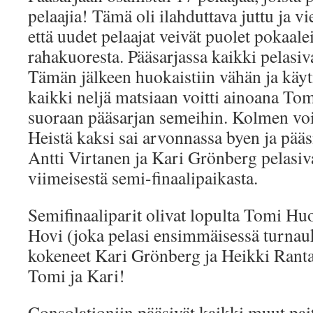
pelaajia! Tämä oli ilahduttava juttu ja v
että uudet pelaajat veivät puolet pokaalei
rahakuoresta. Pääsarjassa kaikki pelasiv
Tämän jälkeen huokaistiin vähän ja käy
kaikki neljä matsiaan voitti ainoana T
suoraan pääsarjan semeihin. Kolmen voito
Heistä kaksi sai arvonnassa byen ja pää
Antti Virtanen ja Kari Grönberg pelasiv
viimeisestä semi-finaalipaikasta.
Semifinaaliparit olivat lopulta Tomi Hu
Hovi (joka pelasi ensimmäisessä turnau
kokeneet Kari Grönberg ja Heikki Rantal
Tomi ja Kari!
Consolationiin pääsivät kaikki muut pai