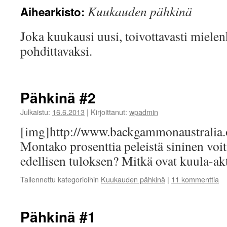
Kuukauden pähkinä
Aihearkisto:
Joka kuukausi uusi, toivottavasti miele
pohdittavaksi.
Pähkinä #2
Julkaistu:
16.6.2013
|
Kirjoittanut:
wpadmin
[img]http://www.backgammonaustrali
Montako prosenttia peleistä sininen voit
edellisen tuloksen? Mitkä ovat kuula-ak
Tallennettu kategorioihin
Kuukauden pähkinä
|
11 kommenttia
Pähkinä #1