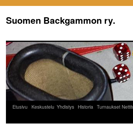
Siirry
sisältöön
Suomen Backgammon ry.
Etusivu
Keskustelu
Yhdistys
Historia
Turnaukset
Netti