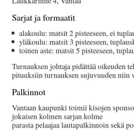
Laukkarinne 4, Vantaa
Sarjat ja formaatit
alakoulu: matsit 2 pisteeseen, ei tupl
yläkoulu: matsit 3 pisteeseen, tuplau
toinen aste: matsit 5 pisteeseen, tupl
Turnauksen johtaja pidättää oikeuden t
pituuksiin turnauksen sujuvuuden niin v
Palkinnot
Vantaan kaupunki toimii kisojen sponsor
jokaisen kolmen sarjan kolme
parasta pelaajaa lautapalkinnoin sekä po