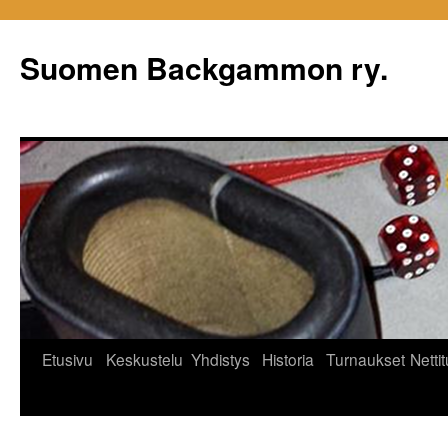
Siirry
sisältöön
Suomen Backgammon ry.
Etusivu
Keskustelu
Yhdistys
Historia
Turnaukset
Netti